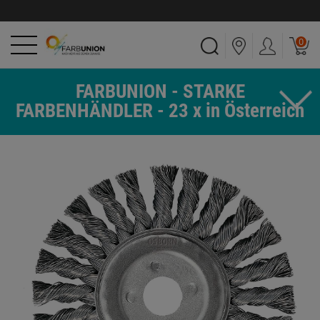
0
FARBUNION - STARKE
FARBENHÄNDLER - 23 x in Österreich