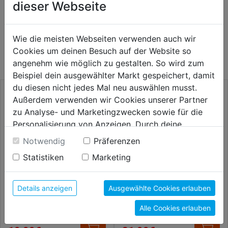
dieser Webseite
WEITERE PRODUKTE AUS DIESER
Wie die meisten Webseiten verwenden auch wir
KATEGORIE
Cookies um deinen Besuch auf der Website so
angenehm wie möglich zu gestalten. So wird zum
Beispiel dein ausgewählter Markt gespeichert, damit
du diesen nicht jedes Mal neu auswählen musst.
Außerdem verwenden wir Cookies unserer Partner
zu Analyse- und Marketingzwecken sowie für die
Personalisierung von Anzeigen. Durch deine
Einwilligung werden die Daten von Drittanbieter,
Notwendig
Präferenzen
unter anderem auch in den USA, verarbeitet.
Statistiken
Marketing
Durch Klick auf "Alle Cookies erlauben" stimmst du
der Verwendung aller Cookies zu. Unter "Details
anzeigen" findest du alle Infos zu den
Details anzeigen
Ausgewählte Cookies erlauben
unterschiedlichen Cookies, unter "Cookies
Rundbürste gezopft DM
Rundbürste gezopft Bohrung
175mm Bohrung 22,2mm
22,2mm Stahldr. 0,50mm
Alle Cookies erlauben
Konfigurieren" kannst du auswählen, welche Cookies
Stahldr. 0,50mm
du zulassen möchtest und welche nicht.