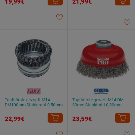
19,99€
21,99€
Weitere Informationen findest du in unserer
Datenschutzerklärung
.
Topfbürste gezopft M14
Topfbürste gewellt M14 DM
DM100mm Stahldraht 0,50mm
80mm Stahldraht 0,30mm
22,99€
23,59€