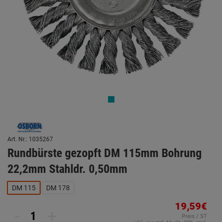
Art. Nr.: 1035267
Rundbürste gezopft DM 115mm Bohrung
22,2mm Stahldr. 0,50mm
DM 115
DM 178
19,59€
-
+
Preis / ST