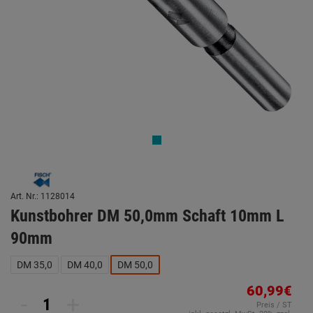
Art. Nr.: 1128014
Kunstbohrer DM 50,0mm Schaft 10mm L
90mm
DM 35,0
DM 40,0
DM 50,0
60,99€
-
+
Preis / ST