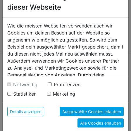
dieser Webseite
WEITERE PRODUKTE AUS DIESER
Wie die meisten Webseiten verwenden auch wir
Cookies um deinen Besuch auf der Website so
KATEGORIE
angenehm wie möglich zu gestalten. So wird zum
Beispiel dein ausgewählter Markt gespeichert, damit
du diesen nicht jedes Mal neu auswählen musst.
Außerdem verwenden wir Cookies unserer Partner
zu Analyse- und Marketingzwecken sowie für die
Personalisierung von Anzeigen. Durch deine
Einwilligung werden die Daten von Drittanbieter,
Notwendig
Präferenzen
unter anderem auch in den USA, verarbeitet.
Statistiken
Marketing
Durch Klick auf "Alle Cookies erlauben" stimmst du
der Verwendung aller Cookies zu. Unter "Details
anzeigen" findest du alle Infos zu den
Details anzeigen
Ausgewählte Cookies erlauben
unterschiedlichen Cookies, unter "Cookies
Hobby-Zentrumbohrer DM 22-
Schlangenbohrersatz 6tlg.
Alle Cookies erlauben
Konfigurieren" kannst du auswählen, welche Cookies
76mm
235mm DM 6 8 10 12 14
du zulassen möchtest und welche nicht.
16mm