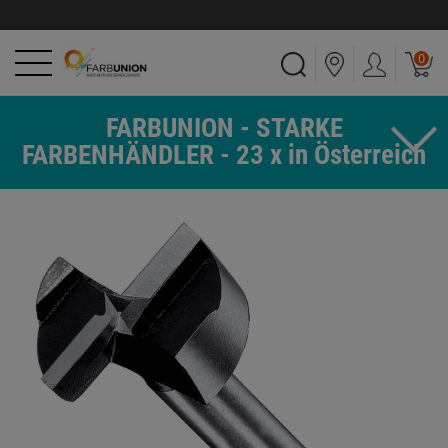
0
FARBUNION - STARKE
FARBENHÄNDLER - 23 x in Österreich