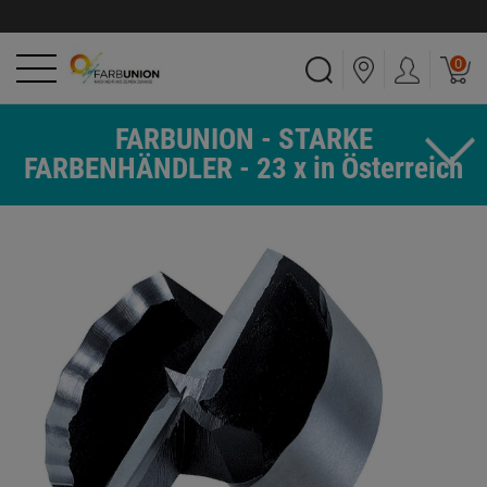
0
FARBUNION - STARKE
FARBENHÄNDLER - 23 x in Österreich