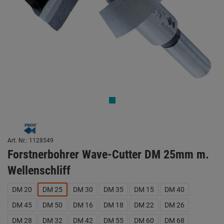
Art. Nr.: 1128549
Forstnerbohrer Wave-Cutter DM 25mm m.
Wellenschliff
DM 20
DM 25
DM 30
DM 35
DM 15
DM 40
DM 45
DM 50
DM 16
DM 18
DM 22
DM 26
DM 28
DM 32
DM 42
DM 55
DM 60
DM 68