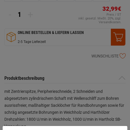
32,99€
-
+
Preis / ST
inkl. gesetzl. MwSt. 20%, zzgl.
Versandkosten.
ONLINE BESTELLEN & LIEFERN LASSEN
2-5 Tage Lieferzeit
WUNSCHLISTE
Produktbeschreibung
mit Zentrierspitze, Peripherieschneide, 2 Schneiden und
abgesetztem zylindrischem Schaft mit Wellenschliff zum Bohren
ausrissfreier, maßhaltiger Sacklöcher für Randbohrungen sowie für
schräg angesetzte Bohrungen in Weichholz und Harthölzer
Drehzahlen: 1800 U/min in Weichholz, 1000 U/min in Hartholz SB-
Verpackung