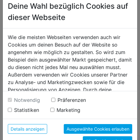
Deine Wahl bezüglich Cookies auf
dieser Webseite
Bewertung
(0)
Wie die meisten Webseiten verwenden auch wir
Cookies um deinen Besuch auf der Website so
WEITERE PRODUKTE AUS DIESER
angenehm wie möglich zu gestalten. So wird zum
KATEGORIE
Beispiel dein ausgewählter Markt gespeichert, damit
du diesen nicht jedes Mal neu auswählen musst.
Außerdem verwenden wir Cookies unserer Partner
zu Analyse- und Marketingzwecken sowie für die
Personalisierung von Anzeigen. Durch deine
Einwilligung werden die Daten von Drittanbieter,
Notwendig
Präferenzen
unter anderem auch in den USA, verarbeitet.
Statistiken
Marketing
Durch Klick auf "Alle Cookies erlauben" stimmst du
der Verwendung aller Cookies zu. Unter "Details
anzeigen" findest du alle Infos zu den
Details anzeigen
Ausgewählte Cookies erlauben
unterschiedlichen Cookies, unter "Cookies