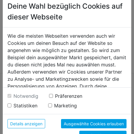
Deine Wahl bezüglich Cookies auf
dieser Webseite
Bewertung
(0)
Wie die meisten Webseiten verwenden auch wir
Cookies um deinen Besuch auf der Website so
WEITERE PRODUKTE AUS DIESER
angenehm wie möglich zu gestalten. So wird zum
KATEGORIE
Beispiel dein ausgewählter Markt gespeichert, damit
du diesen nicht jedes Mal neu auswählen musst.
Außerdem verwenden wir Cookies unserer Partner
zu Analyse- und Marketingzwecken sowie für die
Personalisierung von Anzeigen. Durch deine
Einwilligung werden die Daten von Drittanbieter,
Notwendig
Präferenzen
unter anderem auch in den USA, verarbeitet.
Statistiken
Marketing
Durch Klick auf "Alle Cookies erlauben" stimmst du
der Verwendung aller Cookies zu. Unter "Details
anzeigen" findest du alle Infos zu den
Details anzeigen
Ausgewählte Cookies erlauben
unterschiedlichen Cookies, unter "Cookies