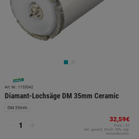
Art. Nr.: 1155042
Diamant-Lochsäge DM 35mm Ceramic
DM 35mm
32,59€
-
+
Preis / ST
inkl. gesetzl. MwSt. 20%, zzgl.
Versandkosten.