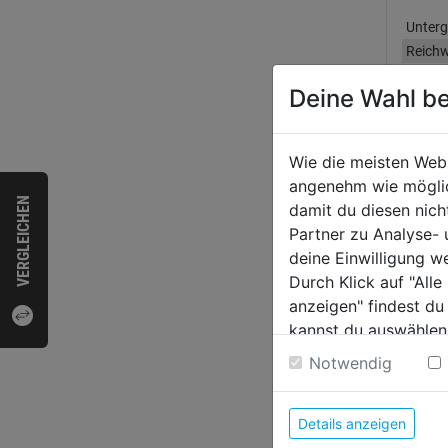
Unter
Reichw
Sonsti
Deine Wahl be
Wie die meisten Web
angenehm wie möglich
Bewer
VERGLEICHEN
damit du diesen nic
Partner zu Analyse-
deine Einwilligung w
HERST
Durch Klick auf "All
anzeigen" findest du
kannst du auswählen
Weitere Informatione
Notwendig
Details anzeigen