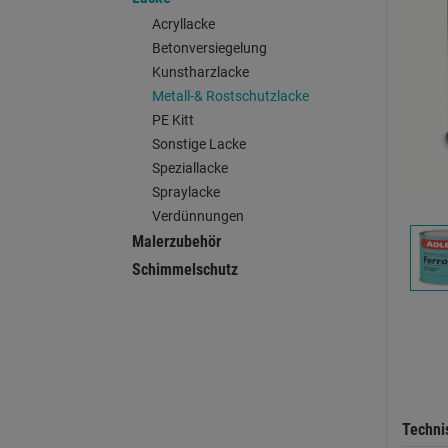
Acryllacke
Betonversiegelung
Kunstharzlacke
Metall-& Rostschutzlacke
PE Kitt
Sonstige Lacke
Speziallacke
Spraylacke
Verdünnungen
Malerzubehör
Schimmelschutz
Techni