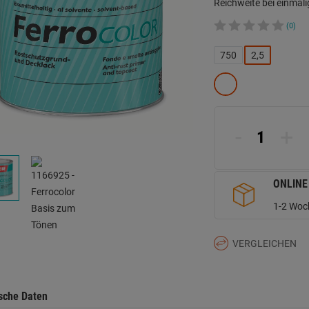
Reichweite bei einmali
(0)
750
2,5
-
+
ONLINE
1-2 Woch
VERGLEICHEN
sche Daten