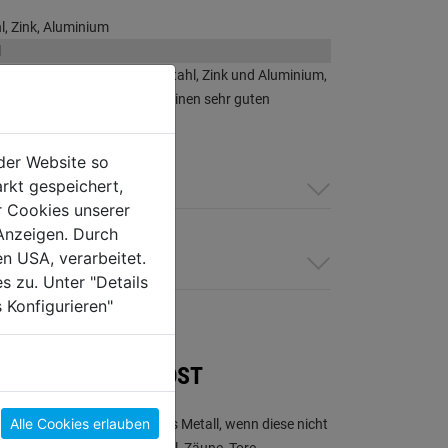
l, Zink, Aluminium
l
r Schutzanstrich für Eisen, Stahl, Zink und Aluminium,
spezieller Kunstharze bietet einen sehr guten
sschutz
der Website so
rkt gespeichert,
r Cookies unserer
Anzeigen. Durch
en USA, verarbeitet.
s zu. Unter "Details
 Konfigurieren"
SCHUTZ GEGEN ROST
Alle Cookies erlauben
 zerstören Gegenstände aus Metall, wenn diese nicht
t sind. Egal ob Gartenmöbel, Zäune, Tore,