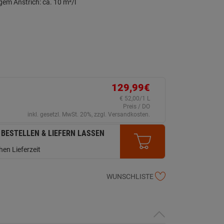
gem Anstrich: ca. 10 m²/l
129,99€
€ 52,00/1 L
Preis / DO
inkl. gesetzl. MwSt. 20%, zzgl. Versandkosten.
 BESTELLEN & LIEFERN LASSEN
en Lieferzeit
WUNSCHLISTE