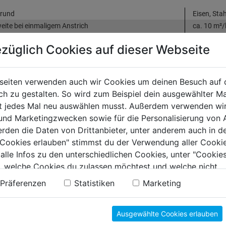
grund
Eisen, Stah
eite bei einmaligem Anstrich
ca. 10 m²/
ge Produktmerkmale
dekorative
züglich Cookies auf dieser Webseite
auf Basis 
Korrosion
seiten verwenden auch wir Cookies um deinen Besuch auf 
 zu gestalten. So wird zum Beispiel dein ausgewählter Ma
tung
(0)
ht jedes Mal neu auswählen musst. Außerdem verwenden wi
 und Marketingzwecken sowie für die Personalisierung von 
erden die Daten von Drittanbieter, unter anderem auch in d
ELLERINFORMATIONEN
e Cookies erlauben" stimmst du der Verwendung aller Cookie
 alle Infos zu den unterschiedlichen Cookies, unter "Cookies
, welche Cookies du zulassen möchtest und welche nicht.
n findest du in unserer
Datenschutzerklärung
.
Präferenzen
Statistiken
Marketing
WIRKSAMER 
Ausgewählte Cookies erlauben
Sauerstoff und Wasser
entsprechend geschütz