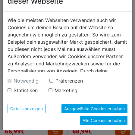
dieser Webseite
WEITERE PRODUKTE AUS DIESER
Wie die meisten Webseiten verwenden auch wir
KATEGORIE
Cookies um deinen Besuch auf der Website so
angenehm wie möglich zu gestalten. So wird zum
Beispiel dein ausgewählter Markt gespeichert, damit
du diesen nicht jedes Mal neu auswählen musst.
Außerdem verwenden wir Cookies unserer Partner
zu Analyse- und Marketingzwecken sowie für die
Personalisierung von Anzeigen. Durch deine
Einwilligung werden die Daten von Drittanbieter,
Notwendig
Präferenzen
unter anderem auch in den USA, verarbeitet.
Statistiken
Marketing
Durch Klick auf "Alle Cookies erlauben" stimmst du
der Verwendung aller Cookies zu. Unter "Details
anzeigen" findest du alle Infos zu den
Details anzeigen
Ausgewählte Cookies erlauben
Hobby-Zentrumbohrer DM 22-
Schlangenbohrersatz 6tlg.
unterschiedlichen Cookies, unter "Cookies
76mm
235mm DM 6 8 10 12 14
Alle Cookies erlauben
Konfigurieren" kannst du auswählen, welche Cookies
16mm
du zulassen möchtest und welche nicht.
66,99€
68,99€