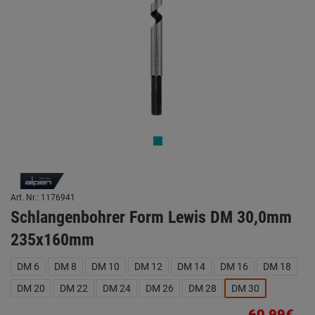
Art. Nr.: 1176941
Schlangenbohrer Form Lewis DM 30,0mm
235x160mm
DM 6
DM 8
DM 10
DM 12
DM 14
DM 16
DM 18
DM 20
DM 22
DM 24
DM 26
DM 28
DM 30
60,99€