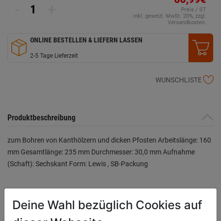
-
+
Preis / ST
inkl. gesetzl. MwSt. 20%, zzgl.
Versandkosten.
ONLINE BESTELLEN & LIEFERN LASSEN
2-5 Tage Lieferzeit
WUNSCHLISTE
Produktbeschreibung
zum Bohren von Kanthölzern und dicken Pfosten Arbeitslänge: 160
mm Gesamtlänge: 235 mm Durchmesser: 30,0 mm Aufnahme
(Schaft): Sechskant Form: Lewis , SB-Packung
Bewertung
(0)
Deine Wahl bezüglich Cookies auf