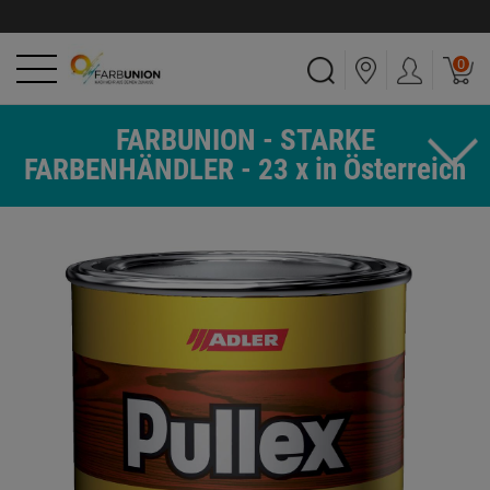
0
FARBUNION - STARKE
FARBENHÄNDLER - 23 x in Österreich