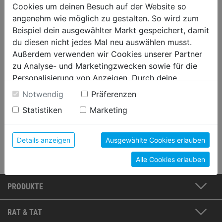
-
+
€ 36,00/1 L
Cookies um deinen Besuch auf der Website so
Preis / DO
inkl. gesetzl. MwSt. 20%, zzgl.
angenehm wie möglich zu gestalten. So wird zum
Versandkosten.
Beispiel dein ausgewählter Markt gespeichert, damit
ONLINE BESTELLEN & LIEFERN LASSEN
du diesen nicht jedes Mal neu auswählen musst.
Außerdem verwenden wir Cookies unserer Partner
2-5 Tage Lieferzeit
zu Analyse- und Marketingzwecken sowie für die
Personalisierung von Anzeigen. Durch deine
WUNSCHLISTE
Einwilligung werden die Daten von Drittanbieter,
Notwendig
Präferenzen
unter anderem auch in den USA, verarbeitet.
Statistiken
Marketing
Durch Klick auf "Alle Cookies erlauben" stimmst du
Bewertung
(0)
der Verwendung aller Cookies zu. Unter "Details
anzeigen" findest du alle Infos zu den
Details anzeigen
Ausgewählte Cookies erlauben
unterschiedlichen Cookies, unter "Cookies
Alle Cookies erlauben
Konfigurieren" kannst du auswählen, welche Cookies
du zulassen möchtest und welche nicht.
Weitere Informationen findest du in unserer
PRODUKTE
Datenschutzerklärung
.
RAT & TAT