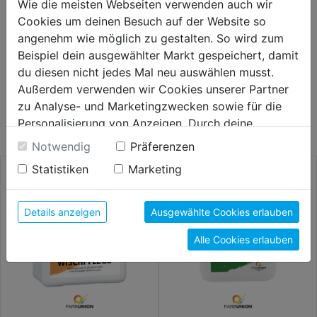
Wie die meisten Webseiten verwenden auch wir
HERSTELLERINFORMATIONEN
Cookies um deinen Besuch auf der Website so
angenehm wie möglich zu gestalten. So wird zum
Beispiel dein ausgewählter Markt gespeichert, damit
du diesen nicht jedes Mal neu auswählen musst.
Außerdem verwenden wir Cookies unserer Partner
WEITERE PRODUKTE AUS DIESER
zu Analyse- und Marketingzwecken sowie für die
KATEGORIE
Personalisierung von Anzeigen. Durch deine
Einwilligung werden die Daten von Drittanbieter,
Notwendig
Präferenzen
unter anderem auch in den USA, verarbeitet.
Statistiken
Marketing
Durch Klick auf "Alle Cookies erlauben" stimmst du
der Verwendung aller Cookies zu. Unter "Details
anzeigen" findest du alle Infos zu den
Details anzeigen
Ausgewählte Cookies erlauben
unterschiedlichen Cookies, unter "Cookies
Alle Cookies erlauben
Konfigurieren" kannst du auswählen, welche Cookies
du zulassen möchtest und welche nicht.
Weitere Informationen findest du in unserer
Datenschutzerklärung
.