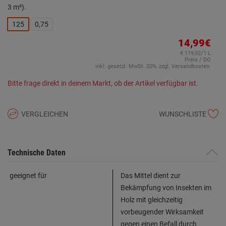
3 m²).
125
0,75
14,99€
€ 119,92/1 L
Preis / DO
inkl. gesetzl. MwSt. 20%, zzgl. Versandkosten.
Bitte frage direkt in deinem Markt, ob der Artikel verfügbar ist.
VERGLEICHEN
WUNSCHLISTE
Technische Daten
geeignet für
Das Mittel dient zur
Bekämpfung von Insekten im
Holz mit gleichzeitig
vorbeugender Wirksamkeit
gegen einen Befall durch