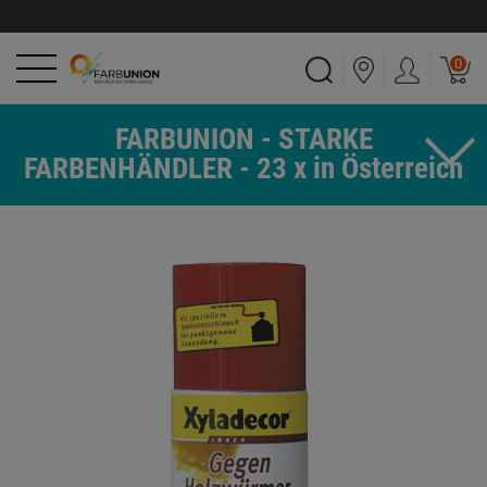
0
FARBUNION - STARKE
FARBENHÄNDLER - 23 x in Österreich