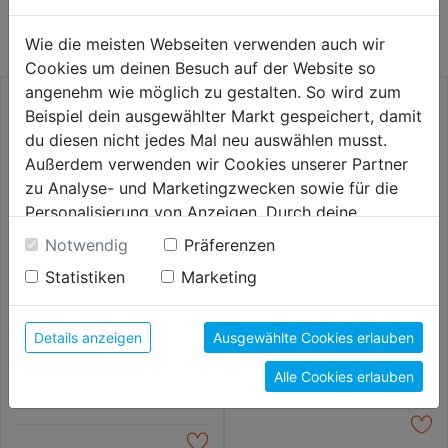
KATEGORIE
Wie die meisten Webseiten verwenden auch wir
Cookies um deinen Besuch auf der Website so
angenehm wie möglich zu gestalten. So wird zum
Beispiel dein ausgewählter Markt gespeichert, damit
du diesen nicht jedes Mal neu auswählen musst.
Außerdem verwenden wir Cookies unserer Partner
zu Analyse- und Marketingzwecken sowie für die
Personalisierung von Anzeigen. Durch deine
Einwilligung werden die Daten von Drittanbieter,
Notwendig
Präferenzen
unter anderem auch in den USA, verarbeitet.
Statistiken
Marketing
Durch Klick auf "Alle Cookies erlauben" stimmst du
der Verwendung aller Cookies zu. Unter "Details
Glasbohrer HM
Steinbohrersatz Long Life
TSS8 8tlg.
anzeigen" findest du alle Infos zu den
Details anzeigen
Ausgewählte Cookies erlauben
unterschiedlichen Cookies, unter "Cookies
13,59€
16,99€
Alle Cookies erlauben
Konfigurieren" kannst du auswählen, welche Cookies
du zulassen möchtest und welche nicht.
Weitere Informationen findest du in unserer