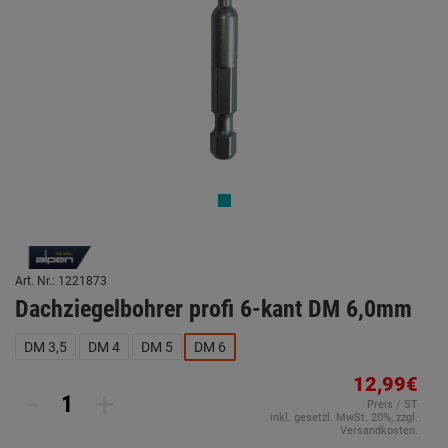
Art. Nr.: 1221873
Dachziegelbohrer profi 6-kant DM 6,0mm
DM 3,5
DM 4
DM 5
DM 6
12,99€
-
+
Preis / ST
inkl. gesetzl. MwSt. 20%, zzgl.
Versandkosten.