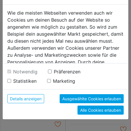
KATEGORIE
Wie die meisten Webseiten verwenden auch wir
Cookies um deinen Besuch auf der Website so
angenehm wie möglich zu gestalten. So wird zum
Beispiel dein ausgewählter Markt gespeichert, damit
du diesen nicht jedes Mal neu auswählen musst.
Außerdem verwenden wir Cookies unserer Partner
zu Analyse- und Marketingzwecken sowie für die
Personalisierung von Anzeigen. Durch deine
Einwilligung werden die Daten von Drittanbieter,
Notwendig
Präferenzen
unter anderem auch in den USA, verarbeitet.
Statistiken
Marketing
Durch Klick auf "Alle Cookies erlauben" stimmst du
der Verwendung aller Cookies zu. Unter "Details
Meißelsatz SDS-plus 5tlg.
Meißel SDS-max Spitz
anzeigen" findest du alle Infos zu den
Details anzeigen
Ausgewählte Cookies erlauben
unterschiedlichen Cookies, unter "Cookies
19,59€
20,99€
Alle Cookies erlauben
Konfigurieren" kannst du auswählen, welche Cookies
du zulassen möchtest und welche nicht.
Weitere Informationen findest du in unserer