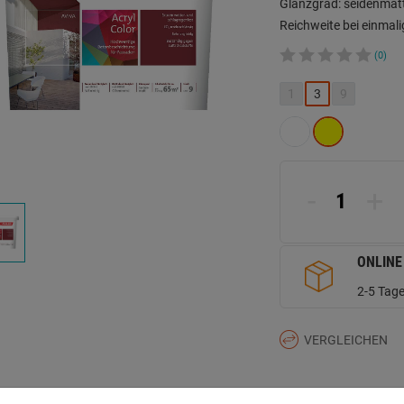
Glanzgrad: seidenmat
Reichweite bei einmali
(0)
1
3
9
-
+
ONLINE
2-5 Tage
VERGLEICHEN