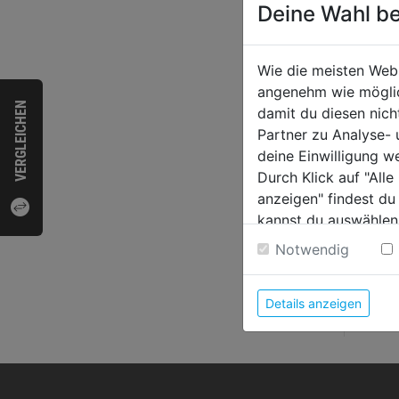
Techni
Deine Wahl be
geeign
Unter
Wie die meisten Web
Glanz
angenehm wie möglich
VERGLEICHEN
Reichw
damit du diesen nic
Sonsti
Partner zu Analyse-
deine Einwilligung w
Durch Klick auf "All
anzeigen" findest du
Bewer
kannst du auswählen
Weitere Informatione
Notwendig
HERST
Details anzeigen