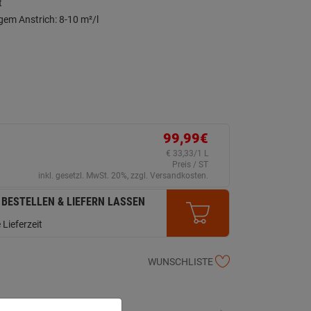
t
gem Anstrich: 8-10 m²/l
99,99€
€ 33,33/1 L
Preis / ST
inkl. gesetzl. MwSt. 20%, zzgl. Versandkosten.
 BESTELLEN & LIEFERN LASSEN
 Lieferzeit
WUNSCHLISTE