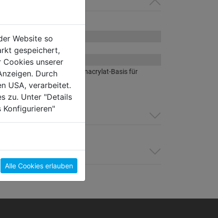
Außenbereich, Fassade
rputzte Wand
der Website so
t
rkt gespeichert,
r Cookies unserer
erte Fassadenfarbe auf Reinacrylat-Basis für
Anzeigen. Durch
on und Faserzementplatten
en USA, verarbeitet.
s zu. Unter "Details
 Konfigurieren"
Alle Cookies erlauben