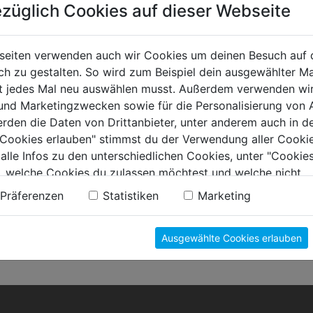
sche Daten
züglich Cookies auf dieser Webseite
et für
Wände im 
grund
Beton, ve
seiten verwenden auch wir Cookies um deinen Besuch auf 
grad
seidenmat
 zu gestalten. So wird zum Beispiel dein ausgewählter Ma
eite bei einmaligem Anstrich
8-10 m²/l
ht jedes Mal neu auswählen musst. Außerdem verwenden wi
ge Produktmerkmale
Wasserbasi
 und Marketingzwecken sowie für die Personalisierung von 
Fertigbet
erden die Daten von Drittanbieter, unter anderem auch in d
e Cookies erlauben" stimmst du der Verwendung aller Cookie
 alle Infos zu den unterschiedlichen Cookies, unter "Cookies
tung
(0)
, welche Cookies du zulassen möchtest und welche nicht.
n findest du in unserer
Datenschutzerklärung
.
Präferenzen
Statistiken
Marketing
ELLERINFORMATIONEN
Ausgewählte Cookies erlauben