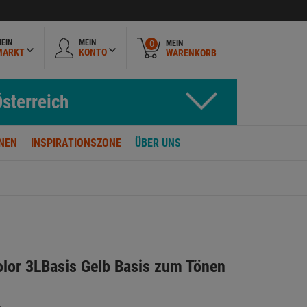
EIN
MEIN
MEIN
0
MARKT
KONTO
WARENKORB
sterreich
NEN
INSPIRATIONSZONE
ÜBER UNS
olor 3LBasis Gelb Basis zum Tönen