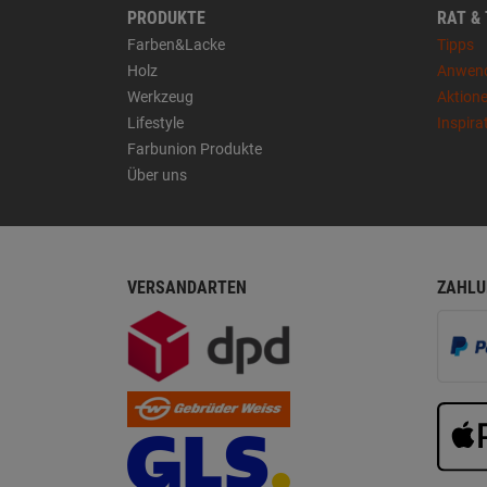
PRODUKTE
RAT &
Farben&Lacke
Tipps
Holz
Anwen
Werkzeug
Aktion
Lifestyle
Inspira
Farbunion Produkte
Über uns
VERSANDARTEN
ZAHLU