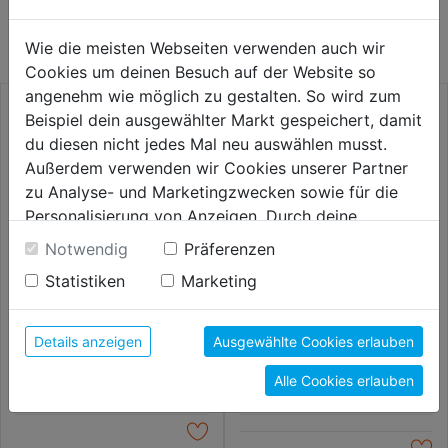
KATEGORIE
Wie die meisten Webseiten verwenden auch wir
Cookies um deinen Besuch auf der Website so
angenehm wie möglich zu gestalten. So wird zum
Beispiel dein ausgewählter Markt gespeichert, damit
du diesen nicht jedes Mal neu auswählen musst.
Außerdem verwenden wir Cookies unserer Partner
zu Analyse- und Marketingzwecken sowie für die
Personalisierung von Anzeigen. Durch deine
Einwilligung werden die Daten von Drittanbieter,
Notwendig
Präferenzen
unter anderem auch in den USA, verarbeitet.
Statistiken
Marketing
Durch Klick auf "Alle Cookies erlauben" stimmst du
der Verwendung aller Cookies zu. Unter "Details
Fasefräser HSS 45° DM 24mm
Frässtift KUD6 HM Kugel
anzeigen" findest du alle Infos zu den
Schaft 6mm
Details anzeigen
Ausgewählte Cookies erlauben
unterschiedlichen Cookies, unter "Cookies
55,99€
58,99€
Alle Cookies erlauben
Konfigurieren" kannst du auswählen, welche Cookies
du zulassen möchtest und welche nicht.
Weitere Informationen findest du in unserer