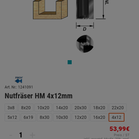
Art. Nr.: 1241091
Nutfräser HM 4x12mm
3x8
8x20
10x20
14x20
20x30
18x20
22x20
5x12
6x19
8x30
10x30
12x20
16x20
4x12
53,99€
-
+
Preis / ST