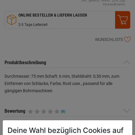
inkl. gesetzl. MwSt. 20%, zzgl.
Versandkosten.
ONLINE BESTELLEN & LIEFERN LASSEN
2-5 Tage Lieferzeit
WUNSCHLISTE
Produktbeschreibung
Durchmesser: 75 mm Schaft: 6 mm, Stahldraht: 0,50 mm, zum
Entfernen von Schlacke, Farbe, Rost usw., passend für alle
gängigen Bohrmaschinen
Bewertung
(0)
Deine Wahl bezüglich Cookies auf
HERSTELLERINFORMATIONEN