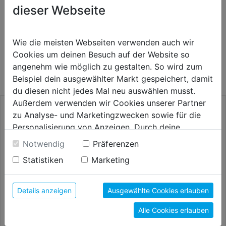
dieser Webseite
Wie die meisten Webseiten verwenden auch wir
WEITERE PRODUKTE AUS DIESER
Cookies um deinen Besuch auf der Website so
KATEGORIE
angenehm wie möglich zu gestalten. So wird zum
Beispiel dein ausgewählter Markt gespeichert, damit
du diesen nicht jedes Mal neu auswählen musst.
Außerdem verwenden wir Cookies unserer Partner
zu Analyse- und Marketingzwecken sowie für die
Personalisierung von Anzeigen. Durch deine
Einwilligung werden die Daten von Drittanbieter,
Notwendig
Präferenzen
unter anderem auch in den USA, verarbeitet.
Statistiken
Marketing
Durch Klick auf "Alle Cookies erlauben" stimmst du
der Verwendung aller Cookies zu. Unter "Details
anzeigen" findest du alle Infos zu den
Details anzeigen
Ausgewählte Cookies erlauben
unterschiedlichen Cookies, unter "Cookies
Alle Cookies erlauben
Konfigurieren" kannst du auswählen, welche Cookies
Schleifband 75x80mm K80
Fächerbürste Grittyflex rot DM
150 2er SB
100mm K80
du zulassen möchtest und welche nicht.