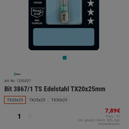
Art. Nr.: 1255527
Bit 3867/1 TS Edelstahl TX20x25mm
TX20x25
TX25x25
TX30x25
7,89€
-
+
Preis / ST
inkl. gesetzl. MwSt. 20%, zzgl.
Versandkosten.