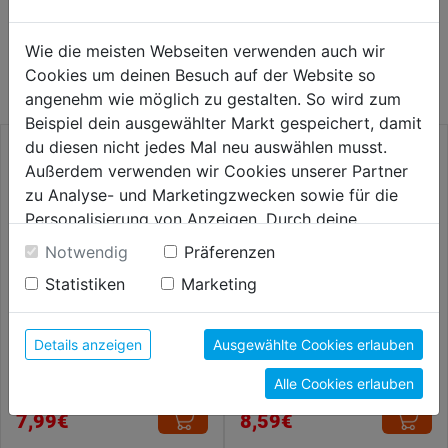
WEITERE PRODUKTE AUS DIESER
Wie die meisten Webseiten verwenden auch wir
KATEGORIE
Cookies um deinen Besuch auf der Website so
angenehm wie möglich zu gestalten. So wird zum
Beispiel dein ausgewählter Markt gespeichert, damit
du diesen nicht jedes Mal neu auswählen musst.
Außerdem verwenden wir Cookies unserer Partner
zu Analyse- und Marketingzwecken sowie für die
Personalisierung von Anzeigen. Durch deine
Einwilligung werden die Daten von Drittanbieter,
Notwendig
Präferenzen
unter anderem auch in den USA, verarbeitet.
Statistiken
Marketing
Durch Klick auf "Alle Cookies erlauben" stimmst du
der Verwendung aller Cookies zu. Unter "Details
anzeigen" findest du alle Infos zu den
Details anzeigen
Ausgewählte Cookies erlauben
Bit S2 PZ 2x25mm 1
Bithalter One-Touch 65mm
unterschiedlichen Cookies, unter "Cookies
Pkg.=25Stk.
1/4"
Alle Cookies erlauben
Konfigurieren" kannst du auswählen, welche Cookies
du zulassen möchtest und welche nicht.
7,99€
8,59€
Weitere Informationen findest du in unserer