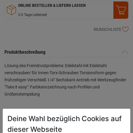
ONLINE BESTELLEN & LIEFERN LASSEN
2-5 Tage Lieferzeit
WUNSCHLISTE
Produktbeschreibung
Lösung des Fremdrostproblems: Edelstahl mit Edelstahl
verschrauben! für Innen-Torx-Schrauben Torsionsform gegen
frühzeitigen Verschleiß 1/4" Sechskant-Antrieb mit Werkzeugfinder
"Take it easy": Farbkennzeichnung nach Profilen und
Größenstempelung
Bewertung
(0)
Deine Wahl bezüglich Cookies auf
dieser Webseite