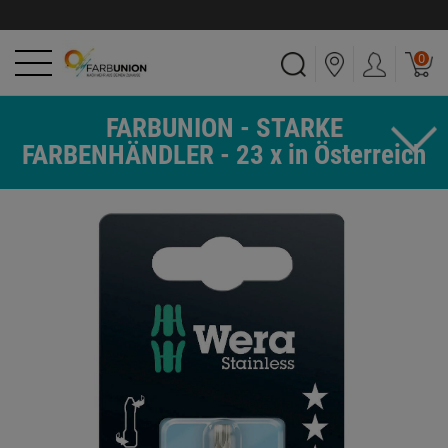
0
FARBUNION - STARKE
FARBENHÄNDLER - 23 x in Österreich