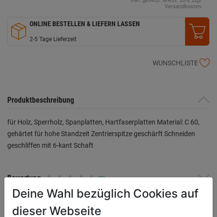
inkl. gesetzl. MwSt. 20%, zzgl.
Versandkosten.
ONLINE BESTELLEN & LIEFERN LASSEN
2-5 Tage Lieferzeit
WUNSCHLISTE
Produktbeschreibung
für Holz, Sperrholz, Spanplatten, Hartfaserplatten Material: C 60,
gehärtet für hohe Standzeit Zentrierspitze geschärft Schneiden
geschliffen mit 6-kant Schaft
Bewertung
(0)
Deine Wahl bezüglich Cookies auf
dieser Webseite