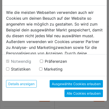
WEITERE PRODUKTE AUS DIESER
KATEGORIE
Wie die meisten Webseiten verwenden auch wir
Cookies um deinen Besuch auf der Website so
angenehm wie möglich zu gestalten. So wird zum
Beispiel dein ausgewählter Markt gespeichert, damit
du diesen nicht jedes Mal neu auswählen musst.
Außerdem verwenden wir Cookies unserer Partner
zu Analyse- und Marketingzwecken sowie für die
Personalisierung von Anzeigen. Durch deine
Einwilligung werden die Daten von Drittanbieter,
Notwendig
Präferenzen
unter anderem auch in den USA, verarbeitet.
Statistiken
Marketing
Durch Klick auf "Alle Cookies erlauben" stimmst du
der Verwendung aller Cookies zu. Unter "Details
anzeigen" findest du alle Infos zu den
Flachfräsbohrer DM
Holzspiralbohrer HSS
Details anzeigen
Ausgewählte Cookies erlauben
14x152mm
unterschiedlichen Cookies, unter "Cookies
Alle Cookies erlauben
Konfigurieren" kannst du auswählen, welche Cookies
6,29€
7,79€
du zulassen möchtest und welche nicht.
Weitere Informationen findest du in unserer