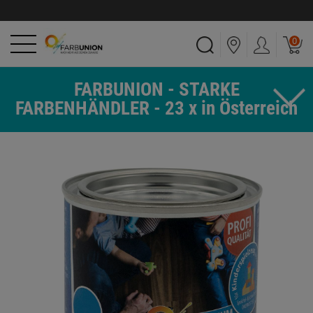
0
FARBUNION - STARKE
FARBENHÄNDLER - 23 x in Österreich