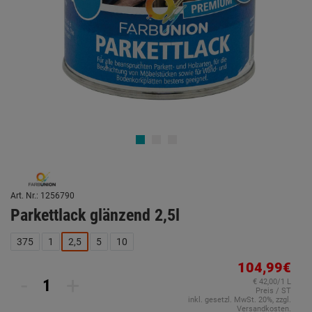
Art. Nr.: 1256790
Parkettlack glänzend 2,5l
375
1
2,5
5
10
104,99€
-
+
€ 42,00/1 L
Preis / ST
inkl. gesetzl. MwSt. 20%, zzgl.
Versandkosten.