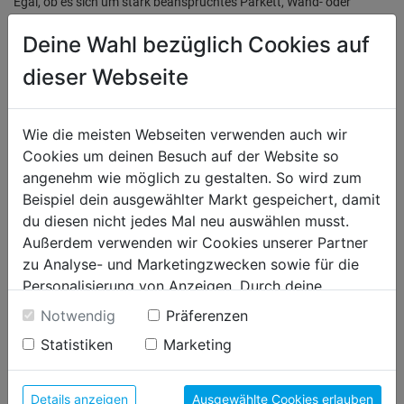
Egal, ob es sich um stark beanspruchtes Parkett, Wand- oder
Bodenkorkplatten handelt, dieser Lack ist die perfekte Wahl. Vor
Deine Wahl bezüglich Cookies auf
dem Auftragen auf neuen Böden empfiehlt es sich, eine
Parkettgrundierung zu verwenden. Der Lack lässt sich mühelos mit
dieser Webseite
Pinsel, Roller oder Spritzpistole auftragen.
- Glänzende und langlebige Oberfläche
Wie die meisten Webseiten verwenden auch wir
- Einfach aufzutragen mit Pinsel, Roller oder Spritzpistole
Cookies um deinen Besuch auf der Website so
- Geeignet für Parkett, Holzarten und Korkplatten
angenehm wie möglich zu gestalten. So wird zum
- Empfohlene Grundierung für neue Böden
Beispiel dein ausgewählter Markt gespeichert, damit
du diesen nicht jedes Mal neu auswählen musst.
Technische Merkmale:
Außerdem verwenden wir Cookies unserer Partner
Der Lack besticht durch seine hohe Nassabriebbeständigkeit und
zu Analyse- und Marketingzwecken sowie für die
bietet eine hervorragende Deckkraft. Die Reichweite bei einmaligem
Personalisierung von Anzeigen. Durch deine
Anstrich ist optimal, um größere Flächen abzudecken.
Einwilligung werden die Daten von Drittanbieter,
Notwendig
Präferenzen
unter anderem auch in den USA, verarbeitet.
Statistiken
Marketing
Durch Klick auf "Alle Cookies erlauben" stimmst du
Bewertung
(0)
der Verwendung aller Cookies zu. Unter "Details
anzeigen" findest du alle Infos zu den
Details anzeigen
Ausgewählte Cookies erlauben