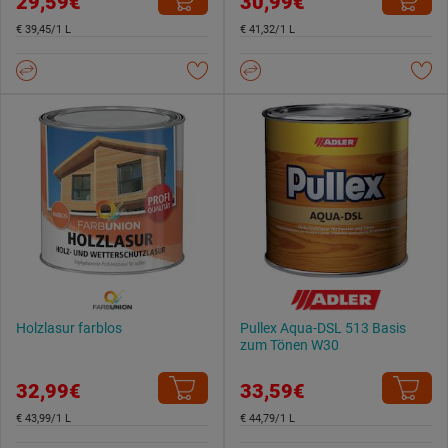
29,59€
30,99€
€ 39,45/1 L
€ 41,32/1 L
Holzlasur farblos
Pullex Aqua-DSL 513 Basis
zum Tönen W30
32,99€
33,59€
€ 43,99/1 L
€ 44,79/1 L