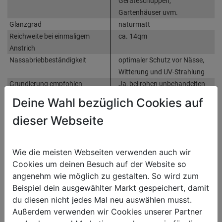
Geräteschuppen,
Gartenhäuser uvm.
Glanzgrad
naturmatt
Reichweite bei einmaligem
ca. 14qm
Anstrich
Nassabriebbeständigkeit
optimaler Schutz vor Nässe,
Witterung und UV-Strahlung
Grundierung empfohlen
Ja, bei rohen unbehandelten
Hölzern
Deine Wahl bezüglich Cookies auf
Sonstige Produktmerkmale
dringt tief ein und schützt von
dieser Webseite
Innen, leicht zu verstreichen,
geruchsarm
Wie die meisten Webseiten verwenden auch wir
Cookies um deinen Besuch auf der Website so
Bewertung
(0)
angenehm wie möglich zu gestalten. So wird zum
Beispiel dein ausgewählter Markt gespeichert, damit
du diesen nicht jedes Mal neu auswählen musst.
HERSTELLERINFORMATIONEN
Außerdem verwenden wir Cookies unserer Partner