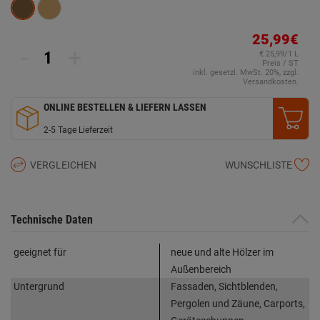
25,99€
-
+
€ 25,99/1 L
Preis / ST
inkl. gesetzl. MwSt. 20%, zzgl.
Versandkosten.
ONLINE BESTELLEN & LIEFERN LASSEN
2-5 Tage Lieferzeit
VERGLEICHEN
WUNSCHLISTE
Technische Daten
geeignet für
neue und alte Hölzer im
Außenbereich
Untergrund
Fassaden, Sichtblenden,
Pergolen und Zäune, Carports,