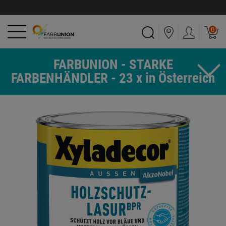
0
FARBUNION - STARKE
FARBENHÄNDLER - 23 x in Österreich