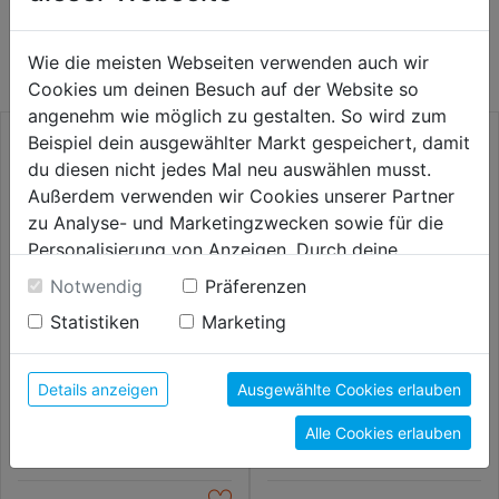
WEITERE PRODUKTE AUS DIESER
KATEGORIE
Wie die meisten Webseiten verwenden auch wir
Cookies um deinen Besuch auf der Website so
angenehm wie möglich zu gestalten. So wird zum
Beispiel dein ausgewählter Markt gespeichert, damit
du diesen nicht jedes Mal neu auswählen musst.
Außerdem verwenden wir Cookies unserer Partner
zu Analyse- und Marketingzwecken sowie für die
Personalisierung von Anzeigen. Durch deine
Einwilligung werden die Daten von Drittanbieter,
Notwendig
Präferenzen
unter anderem auch in den USA, verarbeitet.
Statistiken
Marketing
Durch Klick auf "Alle Cookies erlauben" stimmst du
der Verwendung aller Cookies zu. Unter "Details
Dübel-, Bit- u. Bohrerset 300tlg.
HM-Universalbohrer Multicut
anzeigen" findest du alle Infos zu den
Details anzeigen
Ausgewählte Cookies erlauben
unterschiedlichen Cookies, unter "Cookies
Alle Cookies erlauben
Konfigurieren" kannst du auswählen, welche Cookies
12,99€
12,99€
du zulassen möchtest und welche nicht.
Weitere Informationen findest du in unserer