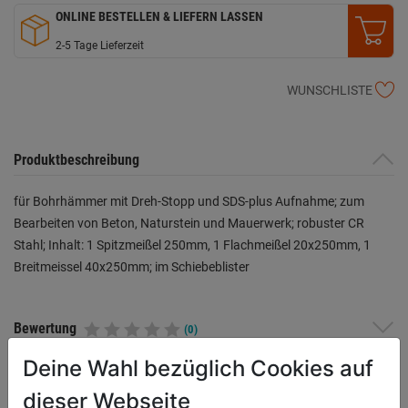
ONLINE BESTELLEN & LIEFERN LASSEN
2-5 Tage Lieferzeit
WUNSCHLISTE
Produktbeschreibung
für Bohrhämmer mit Dreh-Stopp und SDS-plus Aufnahme; zum
Bearbeiten von Beton, Naturstein und Mauerwerk; robuster CR
Stahl; Inhalt: 1 Spitzmeißel 250mm, 1 Flachmeißel 20x250mm, 1
Breitmeissel 40x250mm; im Schiebeblister
Bewertung
(0)
Deine Wahl bezüglich Cookies auf
dieser Webseite