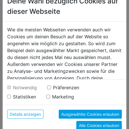
Deine Wahl bezüglich Cookies auf
Bewertung
(0)
dieser Webseite
WEITERE PRODUKTE AUS DIESER
Wie die meisten Webseiten verwenden auch wir
Cookies um deinen Besuch auf der Website so
KATEGORIE
angenehm wie möglich zu gestalten. So wird zum
Beispiel dein ausgewählter Markt gespeichert, damit
du diesen nicht jedes Mal neu auswählen musst.
Außerdem verwenden wir Cookies unserer Partner
zu Analyse- und Marketingzwecken sowie für die
Personalisierung von Anzeigen. Durch deine
Einwilligung werden die Daten von Drittanbieter,
Notwendig
Präferenzen
unter anderem auch in den USA, verarbeitet.
Statistiken
Marketing
Durch Klick auf "Alle Cookies erlauben" stimmst du
der Verwendung aller Cookies zu. Unter "Details
anzeigen" findest du alle Infos zu den
Details anzeigen
Ausgewählte Cookies erlauben
unterschiedlichen Cookies, unter "Cookies
Betonbohrersatz PTSB 5 HM
Dachziegelbohrer profi 6-kant
Alle Cookies erlauben
Konfigurieren" kannst du auswählen, welche Cookies
5tlg.