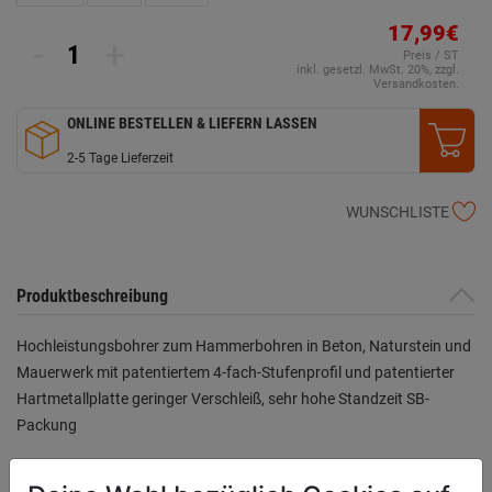
17,99€
-
+
Preis / ST
inkl. gesetzl. MwSt. 20%, zzgl.
Versandkosten.
ONLINE BESTELLEN & LIEFERN LASSEN
2-5 Tage Lieferzeit
WUNSCHLISTE
Produktbeschreibung
Hochleistungsbohrer zum Hammerbohren in Beton, Naturstein und
Mauerwerk mit patentiertem 4-fach-Stufenprofil und patentierter
Hartmetallplatte geringer Verschleiß, sehr hohe Standzeit SB-
Packung