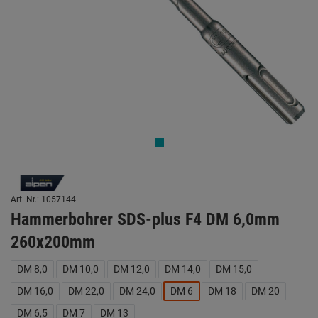
Art. Nr.: 1057144
Hammerbohrer SDS-plus F4 DM 6,0mm
260x200mm
DM 8,0
DM 10,0
DM 12,0
DM 14,0
DM 15,0
DM 16,0
DM 22,0
DM 24,0
DM 6
DM 18
DM 20
DM 6,5
DM 7
DM 13