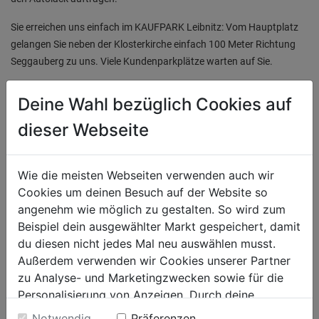
Sie erreichen uns einfach im KAUFPARK Leibnitz: Vom Hauptplatz
gelangen Sie neben der Klosterkirche einfach 100 Meter Richtung
Seggauberg zu uns. Viele Kundenparkplätze warten auf Sie.
Wir kümmern uns rasch und kompetent um Ihre Fragen und
Deine Wahl bezüglich Cookies auf
Anliegen rund um das Thema Autolack, und stehen Ihnen auch mit
Tipps & Tricks zur Anwendung zur Seite. Auch bei ausgefallenen
dieser Webseite
Wünschen stellen wir uns der Herausforderung und lassen Ihr
Fahrzeug in neuem Glanz erstrahlen.
Wie die meisten Webseiten verwenden auch wir
Cookies um deinen Besuch auf der Website so
angenehm wie möglich zu gestalten. So wird zum
Beispiel dein ausgewählter Markt gespeichert, damit
du diesen nicht jedes Mal neu auswählen musst.
Außerdem verwenden wir Cookies unserer Partner
zu Analyse- und Marketingzwecken sowie für die
Personalisierung von Anzeigen. Durch deine
Einwilligung werden die Daten von Drittanbieter,
Notwendig
Präferenzen