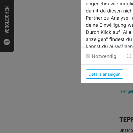
angenehm wie möglich
Unsere 
VERGLEICHEN
damit du diesen nic
Hier g
Partner zu Analyse-
deine Einwilligung w
Durch Klick auf "All
anzeigen" findest du
BOD
kannst du auswählen
Weitere Informatione
Notwendig
Unsere 
Erleich
Details anzeigen
Entfern
Hier ge
TEP
Unser S