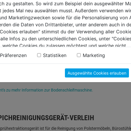
 zu gestalten. So wird zum Beispiel dein ausgewählter Ma
Bodenreinigungsmaschine Rotowash ist für Hart- und Weichhölzer, mit od
ht jedes Mal neu auswählen musst. Außerdem verwenden wi
ehts zu mehr Information zur Rotowash-Bodenreinigung.
 und Marketingzwecken sowie für die Personalisierung von 
erden die Daten von Drittanbieter, unter anderem auch in d
e Cookies erlauben" stimmst du der Verwendung aller Cookie
 alle Infos zu den unterschiedlichen Cookies, unter "Cookies
ENSCHLEIFMASCHINEN-VERLEIH
, welche Cookies du zulassen möchtest und welche nicht.
n findest du in unserer
Datenschutzerklärung
.
Präferenzen
Statistiken
Marketing
zentrale Lage in Leibnitz ermöglicht Ihnen ein einfaches Ausborgen von 
tern Sie sich das Renovieren und Ausbessern Ihrer Böden mit unseren Prof
Ausgewählte Cookies erlauben
en Sie Lack-, Wachs-, und Ölreste Ihrer alten Böden einfach, schnell und 
ht's zu mehr Information zur Bodenschleifmaschine.
PICHREINIGUNGSGERÄT-VERLEIH
prühextraktionsgerät ist für die Reinigung von Polstermöbeln, Bürostüh