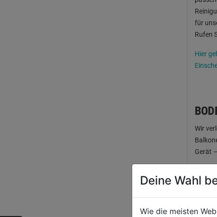
Reinigu
für uns
Rufen S
Hier ge
Einsch
BOD
Wir ver
Balkone
Gerät 
Zwei Bü
Deine Wahl be
im Auß
(ausgel
Wie die meisten Web
Behande