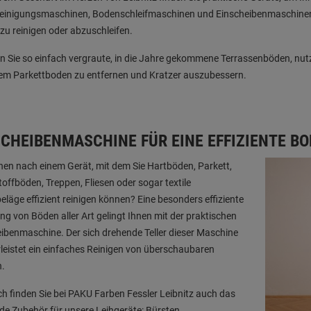
einigungsmaschinen, Bodenschleifmaschinen und Einscheibenmaschinen h
 zu reinigen oder abzuschleifen.
n Sie so einfach vergraute, in die Jahre gekommene Terrassenböden, nut
rem Parkettboden zu entfernen und Kratzer auszubessern.
SCHEIBENMASCHINE FÜR EINE EFFIZIENTE B
hen nach einem Gerät, mit dem Sie Hartböden, Parkett,
offböden, Treppen, Fliesen oder sogar textile
läge effizient reinigen können? Eine besonders effiziente
ng von Böden aller Art gelingt Ihnen mit der praktischen
ibenmaschine. Der sich drehende Teller dieser Maschine
eistet ein einfaches Reinigen von überschaubaren
n.
ch finden Sie bei PAKU Farben Fessler Leibnitz auch das
e Zubehör für unsere Leihgeräte: Bürsten,