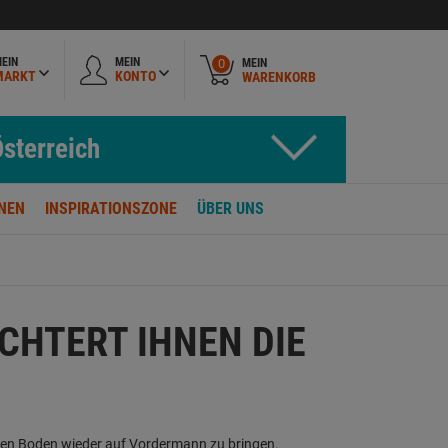
EIN
MEIN
MEIN
0
MARKT
KONTO
WARENKORB
sterreich
NEN
INSPIRATIONSZONE
ÜBER UNS
CHTERT IHNEN DIE
hren Boden wieder auf Vordermann zu bringen.