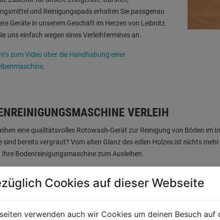
ngsmittel und Reinigungspads erhalten Sie passgenau
ere Geräte in unserem Geschäft im Herzen von Leibnitz.
ie uns einfach wegen eines Verleihtermines an.
ht's zum Video über die Handhabung einer
eibenmaschine.
ENREINIGUNGSMASCHINE VERLEIH
leihen eine qualitätsvolles Rotowash-Gerät zur Reinigung von Böden im 
 sind bereits vergraut? Vom alten Glanz des edlen Holzes ist nichts meh
– Ihre Bodenreinigungsmaschine zum Ausleihen.
rsten-Schruppwalzen sorgen mit Wasser und einem speziellen Entgrauung
züglich Cookies auf dieser Webseite
enbereich. Das Schmutzwasser wird praktisch einem eigenen Tank des G
eert) werden.
seiten verwenden auch wir Cookies um deinen Besuch auf 
ln Sie anschließend Ihren Boden mit einem speziellen Holzöl, dass Ihren 