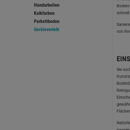
Handarbeiten
Bodenr
Kalkfarben
schnell
Parkettboden
Saniere
Geräteverleih
von Ih
EIN
Sie suc
Kunstst
Bodenbe
Reinigu
Einsche
gewährl
Fläche
Natürli
passend