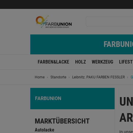
FARBUNIO
FARBEN&LACKE
HOLZ
WERKZEUG
LIFES
Home
Standorte
Leibnitz. PAKU FARBEN FESSLER
G
UN
FARBUNION
AR
MARKTÜBERSICHT
Autolacke
In unse