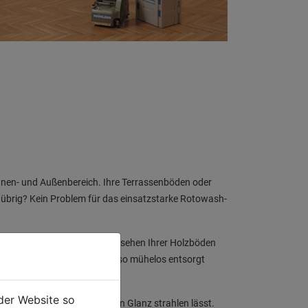
Innen- und Außenbereich. Ihre Terrassenböden oder
r übrig? Kein Problem für das einsatzstarke Rotowash-
smittel für ein frisches Aussehen Ihrer Holzböden
erätes gesammelt und kann so mühelos entsorgt
der Website so
Boden länger in seinem neuen Glanz strahlen lässt.