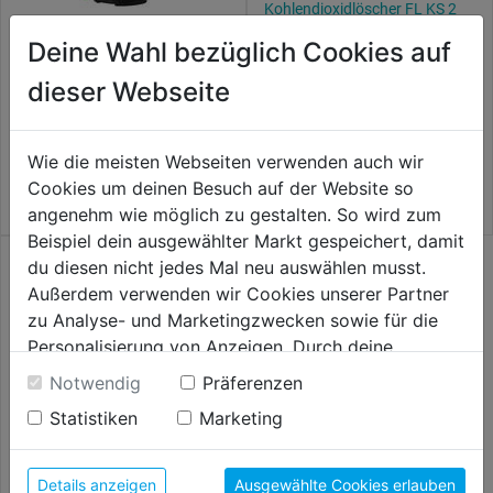
Kohlendioxidlöscher FL KS 2
SBS m. Wandhalter
Deine Wahl bezüglich Cookies auf
82,99€
Feuerlöscher Wasser/Schaum
dieser Webseite
SDE E fluorfrei/A+B 6l DD
74,99€
Wie die meisten Webseiten verwenden auch wir
Cookies um deinen Besuch auf der Website so
angenehm wie möglich zu gestalten. So wird zum
Beispiel dein ausgewählter Markt gespeichert, damit
du diesen nicht jedes Mal neu auswählen musst.
Außerdem verwenden wir Cookies unserer Partner
zu Analyse- und Marketingzwecken sowie für die
Personalisierung von Anzeigen. Durch deine
Einwilligung werden die Daten von Drittanbieter,
Notwendig
Präferenzen
unter anderem auch in den USA, verarbeitet.
Statistiken
Marketing
Durch Klick auf "Alle Cookies erlauben" stimmst du
der Verwendung aller Cookies zu. Unter "Details
anzeigen" findest du alle Infos zu den
Details anzeigen
Ausgewählte Cookies erlauben