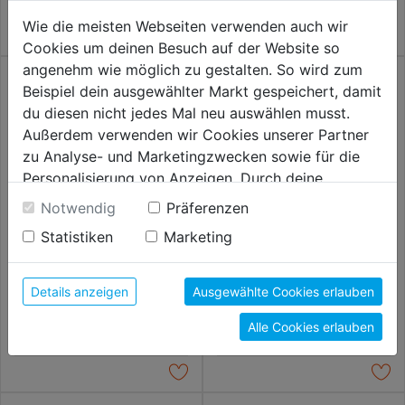
Wie die meisten Webseiten verwenden auch wir
Cookies um deinen Besuch auf der Website so
angenehm wie möglich zu gestalten. So wird zum
Beispiel dein ausgewählter Markt gespeichert, damit
du diesen nicht jedes Mal neu auswählen musst.
Außerdem verwenden wir Cookies unserer Partner
zu Analyse- und Marketingzwecken sowie für die
Personalisierung von Anzeigen. Durch deine
Einwilligung werden die Daten von Drittanbieter,
Notwendig
Präferenzen
unter anderem auch in den USA, verarbeitet.
Statistiken
Marketing
Durch Klick auf "Alle Cookies erlauben" stimmst du
der Verwendung aller Cookies zu. Unter "Details
Werkzeugkoffer Professionell
Alu-Koffer
595, gelb/schwarz
anzeigen" findest du alle Infos zu den
Details anzeigen
Ausgewählte Cookies erlauben
unterschiedlichen Cookies, unter "Cookies
32,99€
34,99€
Alle Cookies erlauben
Konfigurieren" kannst du auswählen, welche Cookies
du zulassen möchtest und welche nicht.
Weitere Informationen findest du in unserer
Datenschutzerklärung
.