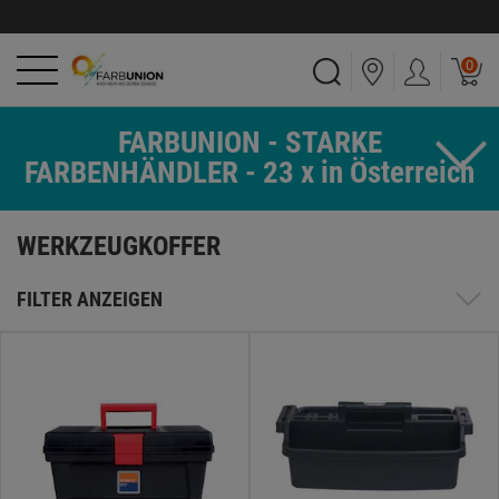
0
FARBUNION - STARKE
FARBENHÄNDLER - 23 x in Österreich
WERKZEUGKOFFER
FILTER ANZEIGEN