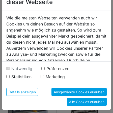
dieser Webseite
Wie die meisten Webseiten verwenden auch wir
Cookies um deinen Besuch auf der Website so
angenehm wie möglich zu gestalten. So wird zum
Beispiel dein ausgewählter Markt gespeichert, damit
Sortimentskoffer-Set 3tlg.
Klappkasten-Magazin 6-fach
du diesen nicht jedes Mal neu auswählen musst.
blau, 600x95x115mm
Außerdem verwenden wir Cookies unserer Partner
15,99€
16,99€
zu Analyse- und Marketingzwecken sowie für die
Personalisierung von Anzeigen. Durch deine
Einwilligung werden die Daten von Drittanbieter,
Notwendig
Präferenzen
unter anderem auch in den USA, verarbeitet.
Statistiken
Marketing
Durch Klick auf "Alle Cookies erlauben" stimmst du
der Verwendung aller Cookies zu. Unter "Details
anzeigen" findest du alle Infos zu den
Details anzeigen
Ausgewählte Cookies erlauben
unterschiedlichen Cookies, unter "Cookies
Alle Cookies erlauben
Konfigurieren" kannst du auswählen, welche Cookies
du zulassen möchtest und welche nicht.