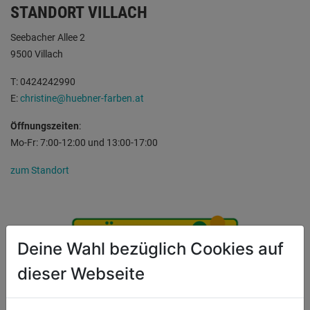
STANDORT VILLACH
Seebacher Allee 2
9500 Villach
T: 0424242990
E:
christine@huebner-farben.at
Öffnungszeiten
:
Mo-Fr: 7:00-12:00 und 13:00-17:00
zum Standort
Deine Wahl bezüglich Cookies auf
dieser Webseite