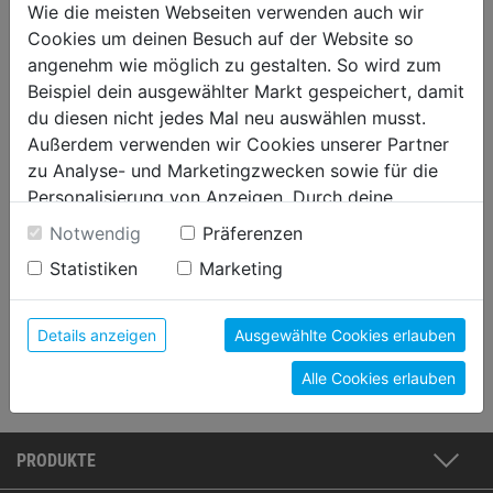
Wie die meisten Webseiten verwenden auch wir
Cookies um deinen Besuch auf der Website so
JULIUS HÜBNER GMBH
angenehm wie möglich zu gestalten. So wird zum
STANDORT SPITTAL/DRAU
Beispiel dein ausgewählter Markt gespeichert, damit
du diesen nicht jedes Mal neu auswählen musst.
Villacher Straße 146
Außerdem verwenden wir Cookies unserer Partner
9800 Spittal/Drau
zu Analyse- und Marketingzwecken sowie für die
Personalisierung von Anzeigen. Durch deine
T: 04762611600
Einwilligung werden die Daten von Drittanbieter,
E:
julius@huebner-farben.at
Notwendig
Präferenzen
unter anderem auch in den USA, verarbeitet.
Statistiken
Marketing
Öffnungszeiten
:
Durch Klick auf "Alle Cookies erlauben" stimmst du
Mo-Fr: 8:00-12:30 und 13:30-18:00 Uhr
der Verwendung aller Cookies zu. Unter "Details
anzeigen" findest du alle Infos zu den
Details anzeigen
Ausgewählte Cookies erlauben
unterschiedlichen Cookies, unter "Cookies
zum Standort
Alle Cookies erlauben
Konfigurieren" kannst du auswählen, welche Cookies
du zulassen möchtest und welche nicht.
Weitere Informationen findest du in unserer
Datenschutzerklärung
.
PRODUKTE