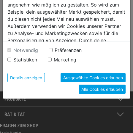
angenehm wie möglich zu gestalten. So wird zum
Beispiel dein ausgewählter Markt gespeichert, damit
du diesen nicht jedes Mal neu auswählen musst.
Außerdem verwenden wir Cookies unserer Partner
zu Analyse- und Marketingzwecken sowie für die
Personalisierung von Anzeigen. Durch deine
Einwilligung werden die Daten von Drittanbieter,
Notwendig
Präferenzen
unter anderem auch in den USA, verarbeitet.
GASPERL & SCHLADECK
Statistiken
Marketing
Durch Klick auf "Alle Cookies erlauben" stimmst du
Ihr Farben-Fachbetrieb in Innsbruck!
der Verwendung aller Cookies zu. Unter "Details
WEITER LESEN
anzeigen" findest du alle Infos zu den
Details anzeigen
Ausgewählte Cookies erlauben
unterschiedlichen Cookies, unter "Cookies
Alle Cookies erlauben
Konfigurieren" kannst du auswählen, welche Cookies
du zulassen möchtest und welche nicht.
PRODUKTE
Weitere Informationen findest du in unserer
Datenschutzerklärung
.
RAT & TAT
FRAGEN ZUM SHOP