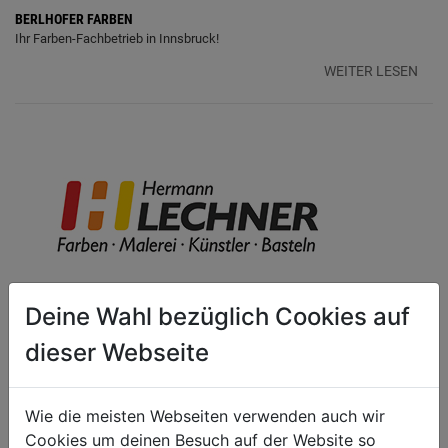
BERLHOFER FARBEN
Ihr Farben-Fachbetrieb in Innsbruck!
WEITER LESEN
Deine Wahl bezüglich Cookies auf
HERMANN LECHNER FARBEN
dieser Webseite
Ihr Farben-Fachbetrieb in Kitzbühel!
WEITER LESEN
Wie die meisten Webseiten verwenden auch wir
Cookies um deinen Besuch auf der Website so