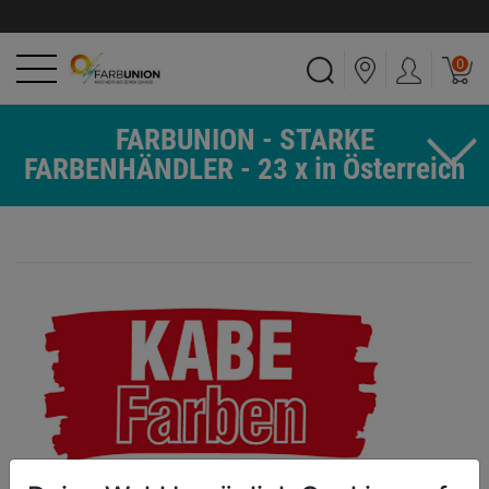
0
FARBUNION - STARKE
FARBENHÄNDLER - 23 x in Österreich