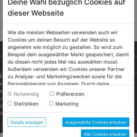
Deine Wahl bezüglich Cookies auf
KABE FARBEN-HANDELSGESELLSCHAFT M.B.H.
dieser Webseite
Ihr Farben-Fachbetrieb in Dornbirn!
WEITER LESEN
Wie die meisten Webseiten verwenden auch wir
Cookies um deinen Besuch auf der Website so
angenehm wie möglich zu gestalten. So wird zum
PRODUKTE
Beispiel dein ausgewählter Markt gespeichert, damit
du diesen nicht jedes Mal neu auswählen musst.
RAT & TAT
Außerdem verwenden wir Cookies unserer Partner
zu Analyse- und Marketingzwecken sowie für die
FRAGEN ZUM SHOP
Personalisierung von Anzeigen. Durch deine
Mein Konto
Einwilligung werden die Daten von Drittanbieter,
Bestellen | Bezahlen
Notwendig
Präferenzen
unter anderem auch in den USA, verarbeitet.
Versand | Abholung
Statistiken
Marketing
Durch Klick auf "Alle Cookies erlauben" stimmst du
Garantie | Umtausch
der Verwendung aller Cookies zu. Unter "Details
Servicecenter
anzeigen" findest du alle Infos zu den
Details anzeigen
Ausgewählte Cookies erlauben
FRAGEN ZUM SHOP
unterschiedlichen Cookies, unter "Cookies
Alle Cookies erlauben
Konfigurieren" kannst du auswählen, welche Cookies