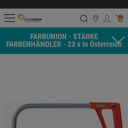
0
FARBUNION - STARKE
FARBENHÄNDLER - 23 x in Österreich