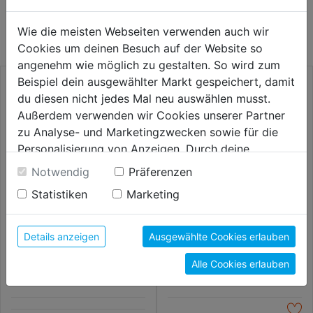
WEITERE PRODUKTE AUS DIESER
KATEGORIE
Wie die meisten Webseiten verwenden auch wir
Cookies um deinen Besuch auf der Website so
angenehm wie möglich zu gestalten. So wird zum
Beispiel dein ausgewählter Markt gespeichert, damit
du diesen nicht jedes Mal neu auswählen musst.
Außerdem verwenden wir Cookies unserer Partner
zu Analyse- und Marketingzwecken sowie für die
Personalisierung von Anzeigen. Durch deine
Einwilligung werden die Daten von Drittanbieter,
Notwendig
Präferenzen
unter anderem auch in den USA, verarbeitet.
Statistiken
Marketing
Durch Klick auf "Alle Cookies erlauben" stimmst du
der Verwendung aller Cookies zu. Unter "Details
Fuchsschwanz PrizeCut
Metallsäge f.Metallsägeblätter
anzeigen" findest du alle Infos zu den
Details anzeigen
Ausgewählte Cookies erlauben
250 - 300mm
unterschiedlichen Cookies, unter "Cookies
Alle Cookies erlauben
Konfigurieren" kannst du auswählen, welche Cookies
17,59€
19,59€
du zulassen möchtest und welche nicht.
Weitere Informationen findest du in unserer