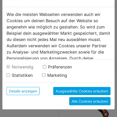
Wie die meisten Webseiten verwenden auch wir
Cookies um deinen Besuch auf der Website so
angenehm wie möglich zu gestalten. So wird zum
Beispiel dein ausgewählter Markt gespeichert, damit
Fuchsschwanz PrizeCut
Metallsäge f.Metallsägeblätter
du diesen nicht jedes Mal neu auswählen musst.
250 - 300mm
Außerdem verwenden wir Cookies unserer Partner
17,59€
19,59€
zu Analyse- und Marketingzwecken sowie für die
Personalisierung von Anzeigen. Durch deine
Einwilligung werden die Daten von Drittanbieter,
Notwendig
Präferenzen
unter anderem auch in den USA, verarbeitet.
Statistiken
Marketing
Durch Klick auf "Alle Cookies erlauben" stimmst du
der Verwendung aller Cookies zu. Unter "Details
anzeigen" findest du alle Infos zu den
Details anzeigen
Ausgewählte Cookies erlauben
unterschiedlichen Cookies, unter "Cookies
Alle Cookies erlauben
Konfigurieren" kannst du auswählen, welche Cookies
du zulassen möchtest und welche nicht.
Weitere Informationen findest du in unserer