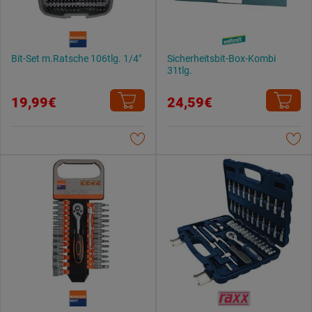
Bit-Set m.Ratsche 106tlg. 1/4"
Sicherheitsbit-Box-Kombi
31tlg.
19,99€
24,59€