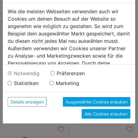
Wie die meisten Webseiten verwenden auch wir
Cookies um deinen Besuch auf der Website so
angenehm wie möglich zu gestalten. So wird zum
Beispiel dein ausgewählter Markt gespeichert, damit
du diesen nicht jedes Mal neu auswählen musst.
Außerdem verwenden wir Cookies unserer Partner
zu Analyse- und Marketingzwecken sowie für die
Personalisierung von Anzeigen. Durch deine
Einwilligung werden die Daten von Drittanbieter,
Notwendig
Präferenzen
unter anderem auch in den USA, verarbeitet.
Statistiken
Marketing
Durch Klick auf "Alle Cookies erlauben" stimmst du
der Verwendung aller Cookies zu. Unter "Details
Steckschlüsselsatz 1/4 3/8
Steckschlüsselsatz 20tlg. 3/4"
1/2 172tlg.
anzeigen" findest du alle Infos zu den
Details anzeigen
Ausgewählte Cookies erlauben
unterschiedlichen Cookies, unter "Cookies
149,99€
169,99€
Alle Cookies erlauben
Konfigurieren" kannst du auswählen, welche Cookies
du zulassen möchtest und welche nicht.
Weitere Informationen findest du in unserer
Datenschutzerklärung
.