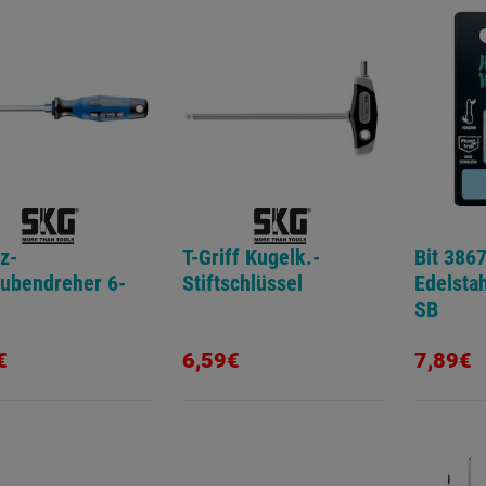
tz-
T-Griff Kugelk.-
Bit 386
ubendreher 6-
Stiftschlüssel
Edelsta
SB
€
6,59€
7,89€