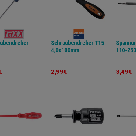
aubendreher
Schraubendreher T15
Spannun
4,0x100mm
110-25
€
2,99€
3,49€