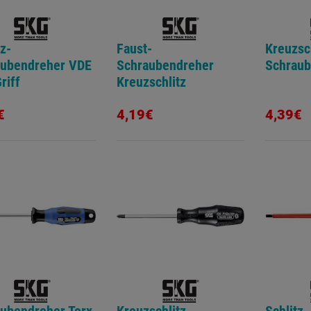
tz-
Faust-
Kreuzsch
aubendreher VDE
Schraubendreher
Schraub
riff
Kreuzschlitz
€
4,19€
4,39€