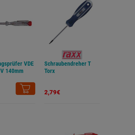
gsprüfer VDE
Schraubendreher T
0V 140mm
Torx
2,79€