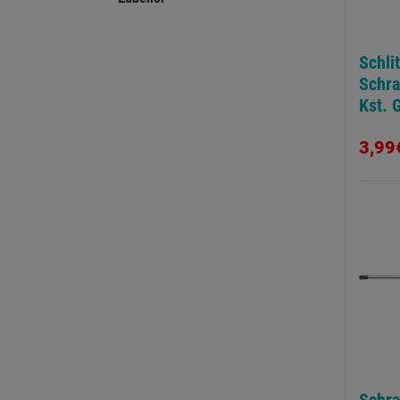
Schli
Schr
Kst. G
3,99