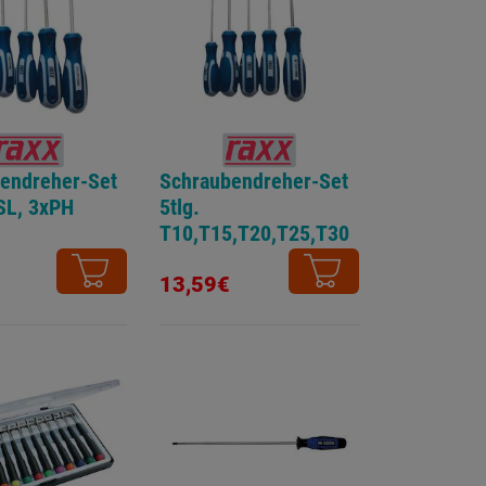
endreher-Set
Schraubendreher-Set
xSL, 3xPH
5tlg.
T10,T15,T20,T25,T30
13,59€