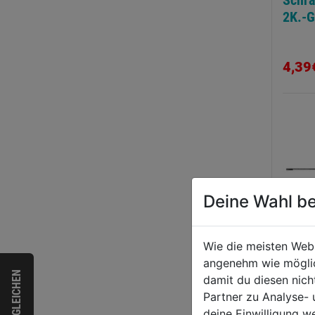
Schra
2K.-G
4,39
Deine Wahl be
Wie die meisten Web
angenehm wie möglich
Elekt
VERGLEICHEN
damit du diesen nic
Schr
Partner zu Analyse-
Schli
deine Einwilligung w