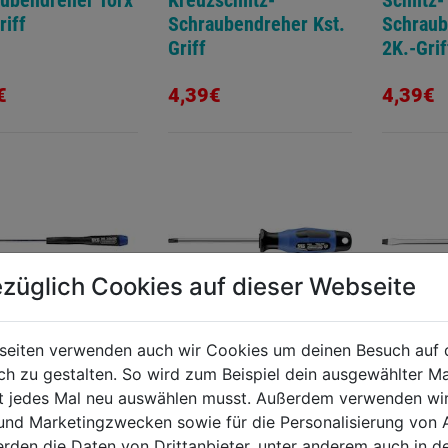
ubendreher Torx
Kreuzschlitz-
Schlitz-
riff
Schraubendreher Kst.
Schraub
Griff
2K.-Grif
€
4,39€
4,39€
züglich Cookies auf dieser Webseite
seiten verwenden auch wir Cookies um deinen Besuch auf 
 zu gestalten. So wird zum Beispiel dein ausgewählter Ma
ronik-
Torx-Schraubendreher
Schlitz-
ht jedes Mal neu auswählen musst. Außerdem verwenden wi
aubendreher
m. Loch 2K.-Griff
Schraub
 und Marketingzwecken sowie für die Personalisierung von 
tz
kant
erden die Daten von Drittanbieter, unter anderem auch in d