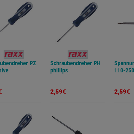
aubendreher PZ
Schraubendreher PH
Spannun
rive
phillips
110-25
€
2,59€
2,59€