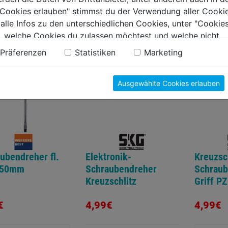
e Cookies erlauben" stimmst du der Verwendung aller Cookie
€
4,79€
4,89€
 alle Infos zu den unterschiedlichen Cookies, unter "Cookies
, welche Cookies du zulassen möchtest und welche nicht.
n findest du in unserer
Datenschutzerklärung
.
Präferenzen
Statistiken
Marketing
Ausgewählte Cookies erlauben
ubendreher fl.
Elektronik-
Kreuzsch
150mm
Schraubendreher
Schraub
Kreuzschlitz
Griff PZ
€
4,99€
4,99€