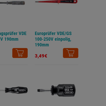
gsprüfer VDE
Europrüfer VDE/GS
0V 190mm
100-250V einpolig,
190mm
3,49€