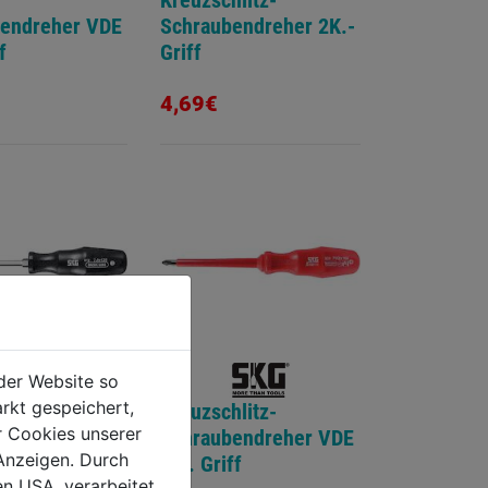
Kreuzschlitz-
endreher VDE
Schraubendreher 2K.-
f
Griff
4,69€
der Website so
rkt gespeichert,
Kreuzschlitz-
r Cookies unserer
endreher 6-
Schraubendreher VDE
Anzeigen. Durch
Kst. Griff
en USA, verarbeitet.