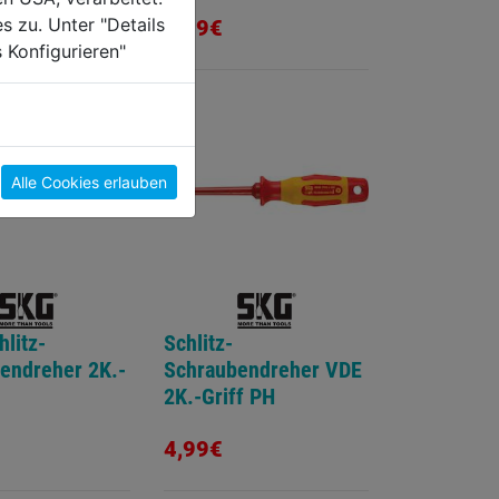
s zu. Unter "Details
4,89€
 Konfigurieren"
Alle Cookies erlauben
litz-
Schlitz-
endreher 2K.-
Schraubendreher VDE
2K.-Griff PH
4,99€