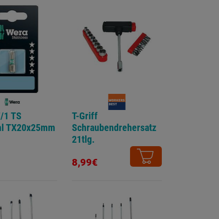
7/1 TS
T-Griff
hl TX20x25mm
Schraubendrehersatz
21tlg.
8,99€