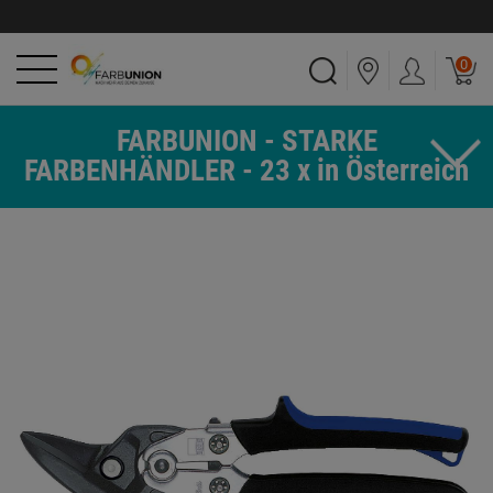
0
FARBUNION - STARKE
FARBENHÄNDLER - 23 x in Österreich