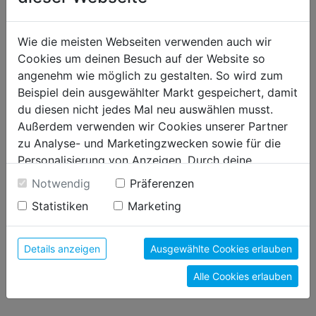
ONLINE BESTELLEN & LIEFERN LASSEN
2-5 Tage Lieferzeit
Wie die meisten Webseiten verwenden auch wir
Cookies um deinen Besuch auf der Website so
WUNSCHLISTE
angenehm wie möglich zu gestalten. So wird zum
Beispiel dein ausgewählter Markt gespeichert, damit
du diesen nicht jedes Mal neu auswählen musst.
Produktbeschreibung
Außerdem verwenden wir Cookies unserer Partner
zu Analyse- und Marketingzwecken sowie für die
für durchlaufende gerade und Figurenschnitte schneidet Bleche bis
Personalisierung von Anzeigen. Durch deine
1,8 mm, auch V2A und CV - Material bis 1,2 mm mit
Einwilligung werden die Daten von Drittanbieter,
Notwendig
Präferenzen
Hebelübersetzung und Doppelhärtung, selbstöffnend durch
unter anderem auch in den USA, verarbeitet.
eingebaute Feder mit feingezahnter Schneide, Schenkel mit PVC
Statistiken
Marketing
Durch Klick auf "Alle Cookies erlauben" stimmst du
überzogen, offene gepresste Schenkel aus Stahlblech
der Verwendung aller Cookies zu. Unter "Details
anzeigen" findest du alle Infos zu den
Details anzeigen
Ausgewählte Cookies erlauben
unterschiedlichen Cookies, unter "Cookies
Bewertung
(0)
Alle Cookies erlauben
Konfigurieren" kannst du auswählen, welche Cookies
du zulassen möchtest und welche nicht.
Weitere Informationen findest du in unserer