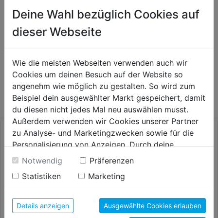
Deine Wahl bezüglich Cookies auf
HERSTELLERINFORMATIONEN
dieser Webseite
Wie die meisten Webseiten verwenden auch wir
WEITERE PRODUKTE AUS DIESER
Cookies um deinen Besuch auf der Website so
angenehm wie möglich zu gestalten. So wird zum
KATEGORIE
Beispiel dein ausgewählter Markt gespeichert, damit
du diesen nicht jedes Mal neu auswählen musst.
Außerdem verwenden wir Cookies unserer Partner
zu Analyse- und Marketingzwecken sowie für die
Personalisierung von Anzeigen. Durch deine
Einwilligung werden die Daten von Drittanbieter,
Notwendig
Präferenzen
unter anderem auch in den USA, verarbeitet.
Statistiken
Marketing
Durch Klick auf "Alle Cookies erlauben" stimmst du
der Verwendung aller Cookies zu. Unter "Details
anzeigen" findest du alle Infos zu den
Details anzeigen
Ausgewählte Cookies erlauben
unterschiedlichen Cookies, unter "Cookies