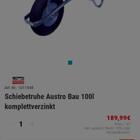
Art. Nr.: 1011948
Schiebetruhe Austro Bau 100l
komplettverzinkt
189,99€
-
+
Preis / ST
inkl. gesetzl. MwSt. 20%, zzgl.
Versandkosten.