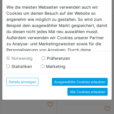
KATEGORIE
Wie die meisten Webseiten verwenden auch wir
Cookies um deinen Besuch auf der Website so
angenehm wie möglich zu gestalten. So wird zum
Beispiel dein ausgewählter Markt gespeichert, damit
du diesen nicht jedes Mal neu auswählen musst.
Außerdem verwenden wir Cookies unserer Partner
zu Analyse- und Marketingzwecken sowie für die
Personalisierung von Anzeigen. Durch deine
Einwilligung werden die Daten von Drittanbieter,
Notwendig
Präferenzen
unter anderem auch in den USA, verarbeitet.
Statistiken
Marketing
Durch Klick auf "Alle Cookies erlauben" stimmst du
der Verwendung aller Cookies zu. Unter "Details
Fliesenschneidmaschine
Fliesenschneidmaschine
Superflies 600mm
TopLine
anzeigen" findest du alle Infos zu den
Details anzeigen
Ausgewählte Cookies erlauben
unterschiedlichen Cookies, unter "Cookies
129,99€
309,99€
Alle Cookies erlauben
Konfigurieren" kannst du auswählen, welche Cookies
du zulassen möchtest und welche nicht.
Weitere Informationen findest du in unserer
Datenschutzerklärung
.