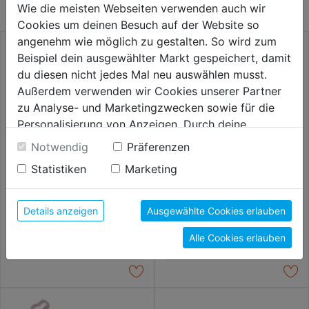
Wie die meisten Webseiten verwenden auch wir
Cookies um deinen Besuch auf der Website so
angenehm wie möglich zu gestalten. So wird zum
Beispiel dein ausgewählter Markt gespeichert, damit
du diesen nicht jedes Mal neu auswählen musst.
Außerdem verwenden wir Cookies unserer Partner
zu Analyse- und Marketingzwecken sowie für die
Personalisierung von Anzeigen. Durch deine
Einwilligung werden die Daten von Drittanbieter,
Notwendig
Präferenzen
unter anderem auch in den USA, verarbeitet.
Statistiken
Marketing
Durch Klick auf "Alle Cookies erlauben" stimmst du
der Verwendung aller Cookies zu. Unter "Details
Universalmesser
Cutter Interlock 18mm
anzeigen" findest du alle Infos zu den
Details anzeigen
Ausgewählte Cookies erlauben
unterschiedlichen Cookies, unter "Cookies
16,59€
16,59€
Alle Cookies erlauben
Konfigurieren" kannst du auswählen, welche Cookies
du zulassen möchtest und welche nicht.
Weitere Informationen findest du in unserer
Datenschutzerklärung
.