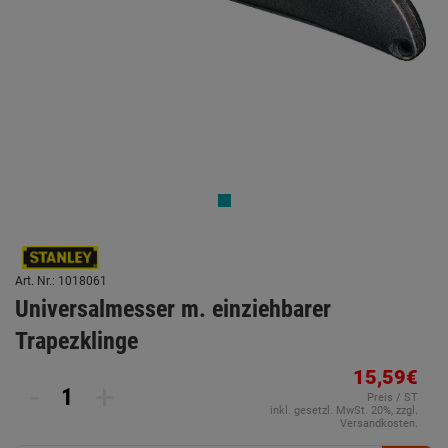
Art. Nr.: 1018061
Universalmesser m. einziehbarer
Trapezklinge
15,59€
-
+
Preis / ST
inkl. gesetzl. MwSt. 20%, zzgl.
Versandkosten.