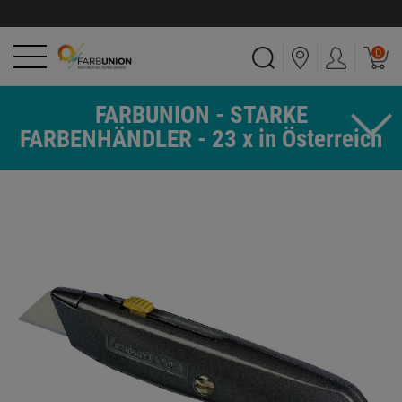
0
FARBUNION - STARKE
FARBENHÄNDLER - 23 x in Österreich