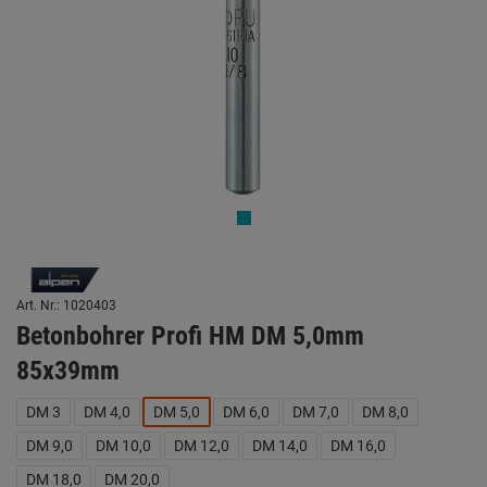
Art. Nr.: 1020403
Betonbohrer Profi HM DM 5,0mm
85x39mm
DM 3
DM 4,0
DM 5,0
DM 6,0
DM 7,0
DM 8,0
DM 9,0
DM 10,0
DM 12,0
DM 14,0
DM 16,0
DM 18,0
DM 20,0