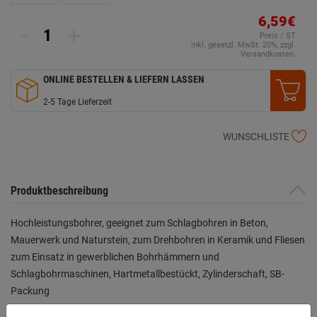
6,59€
-
+
Preis / ST
inkl. gesetzl. MwSt. 20%, zzgl.
Versandkosten.
ONLINE BESTELLEN & LIEFERN LASSEN
2-5 Tage Lieferzeit
WUNSCHLISTE
Produktbeschreibung
Hochleistungsbohrer, geeignet zum Schlagbohren in Beton,
Mauerwerk und Naturstein, zum Drehbohren in Keramik und Fliesen
zum Einsatz in gewerblichen Bohrhämmern und
Schlagbohrmaschinen, Hartmetallbestückt, Zylinderschaft, SB-
Packung