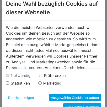
Deine Wahl bezüglich Cookies auf
Bewertung
(0)
dieser Webseite
Wie die meisten Webseiten verwenden auch wir
WEITERE PRODUKTE AUS DIESER
Cookies um deinen Besuch auf der Website so
KATEGORIE
angenehm wie möglich zu gestalten. So wird zum
Beispiel dein ausgewählter Markt gespeichert, damit
du diesen nicht jedes Mal neu auswählen musst.
Außerdem verwenden wir Cookies unserer Partner
zu Analyse- und Marketingzwecken sowie für die
Personalisierung von Anzeigen. Durch deine
Einwilligung werden die Daten von Drittanbieter,
Notwendig
Präferenzen
unter anderem auch in den USA, verarbeitet.
Statistiken
Marketing
Durch Klick auf "Alle Cookies erlauben" stimmst du
der Verwendung aller Cookies zu. Unter "Details
anzeigen" findest du alle Infos zu den
Details anzeigen
Ausgewählte Cookies erlauben
unterschiedlichen Cookies, unter "Cookies
Alle Cookies erlauben