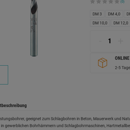
(0)
DM 3
DM 4,0
D
DM 10,0
DM 12,0
-
+
ONLINE
2-5 Tage
tbeschreibung
stungsbohrer, geeignet zum Schlagbohren in Beton, Mauerwerk und Natu
z in gewerblichen Bohrhämmern und Schlagbohrmaschinen, Hartmetallbes