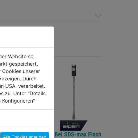
der Website so
rkt gespeichert,
r Cookies unserer
Anzeigen. Durch
en USA, verarbeitet.
s zu. Unter "Details
 Konfigurieren"
SDS-plus Flach
Meißel SDS-max Flach
Alle Cookies erlauben