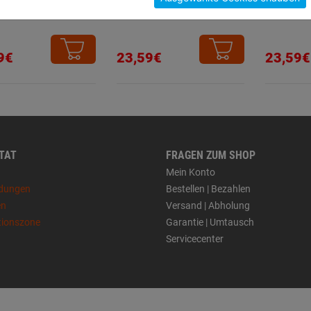
 F4 210x150mm
250mm
250x2
9€
23,59€
23,59€
 TAT
FRAGEN ZUM SHOP
Mein Konto
dungen
Bestellen | Bezahlen
en
Versand | Abholung
tionszone
Garantie | Umtausch
Servicecenter