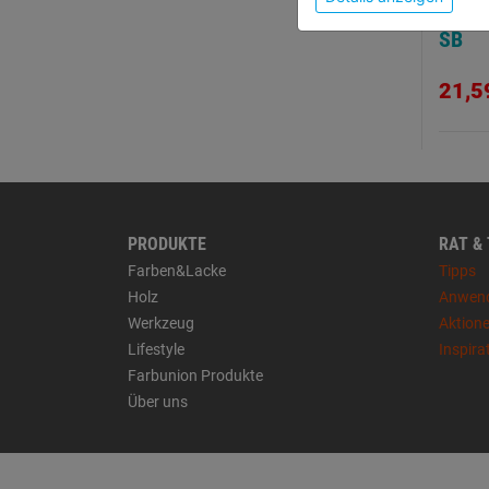
plus
SB
21,5
PRODUKTE
RAT &
Farben&Lacke
Tipps
Holz
Anwen
Werkzeug
Aktion
Lifestyle
Inspira
Farbunion Produkte
Über uns