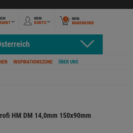
EIN
MEIN
MEIN
0
MARKT
KONTO
WARENKORB
sterreich
NEN
INSPIRATIONSZONE
ÜBER UNS
Profi HM DM 14,0mm 150x90mm