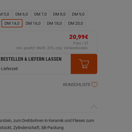
M 5,0
DM 6,0
DM 7,0
DM 8,0
DM 9,0
DM 14,0
DM 16,0
DM 18,0
DM 20,0
20,99€
Preis / ST
inkl. gesetzl. MwSt. 20%, zzgl. Versandkosten.
 BESTELLEN & LIEFERN LASSEN
 Lieferzeit
WUNSCHLISTE
rstein, zum Drehbohren in Keramik und Fliesen zum
tückt, Zylinderschaft, SB-Packung