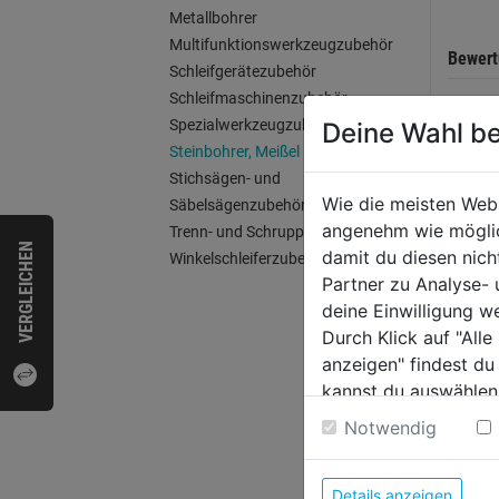
Metallbohrer
Multifunktionswerkzeugzubehör
Bewer
Schleifgerätezubehör
Schleifmaschinenzubehör
Spezialwerkzeugzubehör
Deine Wahl be
Steinbohrer, Meißel
WEI
Stichsägen- und
Wie die meisten Web
Säbelsägenzubehör
angenehm wie möglich
Trenn- und Schruppscheiben
VERGLEICHEN
damit du diesen nic
Winkelschleiferzubehör
Partner zu Analyse-
deine Einwilligung w
Durch Klick auf "All
anzeigen" findest du
kannst du auswählen
Weitere Informatione
Notwendig
Hamm
Details anzeigen