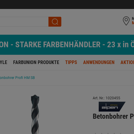
M
N - STARKE FARBENHÄNDLER - 23 x in Ö
TYLE
FARBUNION PRODUKTE
TIPPS
ANWENDUNGEN
AKTIO
onbohrer Profi HM SB
Art. Nr.: 1020455
Betonbohrer 