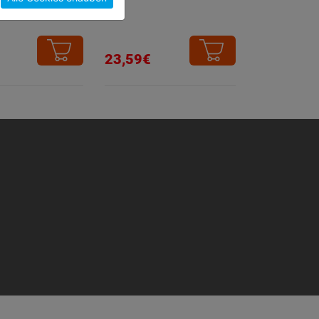
0mm
SB
23,59€