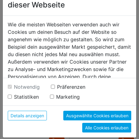
dieser Webseite
WEITERE PRODUKTE AUS DIESER
Wie die meisten Webseiten verwenden auch wir
KATEGORIE
Cookies um deinen Besuch auf der Website so
angenehm wie möglich zu gestalten. So wird zum
Beispiel dein ausgewählter Markt gespeichert, damit
du diesen nicht jedes Mal neu auswählen musst.
Außerdem verwenden wir Cookies unserer Partner
zu Analyse- und Marketingzwecken sowie für die
Personalisierung von Anzeigen. Durch deine
Einwilligung werden die Daten von Drittanbieter,
Notwendig
Präferenzen
unter anderem auch in den USA, verarbeitet.
Statistiken
Marketing
Durch Klick auf "Alle Cookies erlauben" stimmst du
der Verwendung aller Cookies zu. Unter "Details
anzeigen" findest du alle Infos zu den
Details anzeigen
Ausgewählte Cookies erlauben
unterschiedlichen Cookies, unter "Cookies
Hammerbohrersatz SDS-plus
Hammerbohrersatz KM7 SDS-
Alle Cookies erlauben
Konfigurieren" kannst du auswählen, welche Cookies
Force X 4-Schneider 5tlg.
plus F4 7tlg. DM 5,0-12,0mm
du zulassen möchtest und welche nicht.