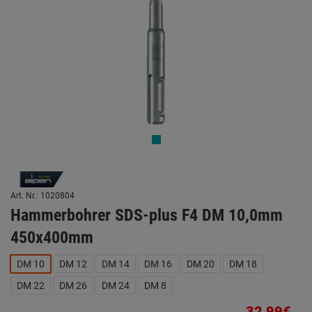
Art. Nr.: 1020804
Hammerbohrer SDS-plus F4 DM 10,0mm
450x400mm
DM 10
DM 12
DM 14
DM 16
DM 20
DM 18
DM 22
DM 26
DM 24
DM 8
32,99€