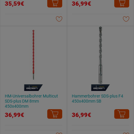
35,59€
36,99€
Weitere Informationen findest du in unserer
Datenschutzerklärung
.
HM-Universalbohrer Multicut
Hammerbohrer SDS-plus F4
SDS-plus DM 8mm
450x400mm SB
450x400mm
36,99€
36,99€