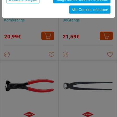
unterschiedlichen Cookies, unter "Cookies
Alle Cookies erlauben
Konfigurieren" kannst du auswählen, welche Cookies
du zulassen möchtest und welche nicht.
Kombizange
Beißzange
Weitere Informationen findest du in unserer
Datenschutzerklärung
.
20,99€
21,59€