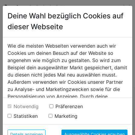
Bewertung
(0)
Deine Wahl bezüglich Cookies auf
dieser Webseite
HERSTELLERINFORMATIONEN
Wie die meisten Webseiten verwenden auch wir
Cookies um deinen Besuch auf der Website so
WEITERE PRODUKTE AUS DIESER
angenehm wie möglich zu gestalten. So wird zum
Beispiel dein ausgewählter Markt gespeichert, damit
KATEGORIE
du diesen nicht jedes Mal neu auswählen musst.
Außerdem verwenden wir Cookies unserer Partner
zu Analyse- und Marketingzwecken sowie für die
Personalisierung von Anzeigen. Durch deine
Einwilligung werden die Daten von Drittanbieter,
Notwendig
Präferenzen
unter anderem auch in den USA, verarbeitet.
Statistiken
Marketing
Durch Klick auf "Alle Cookies erlauben" stimmst du
der Verwendung aller Cookies zu. Unter "Details
anzeigen" findest du alle Infos zu den
Details anzeigen
Ausgewählte Cookies erlauben