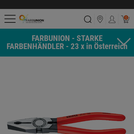
0
FARBUNION - STARKE
FARBENHÄNDLER - 23 x in Österreich