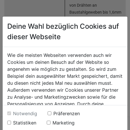
von Drähten an
Baustahlgeweben bis 1,6mm
Durchmesser
Deine Wahl bezüglich Cookies auf
dieser Webseite
Bewertung
(0)
Wie die meisten Webseiten verwenden auch wir
HERSTELLERINFORMATIONEN
Cookies um deinen Besuch auf der Website so
angenehm wie möglich zu gestalten. So wird zum
Beispiel dein ausgewählter Markt gespeichert, damit
du diesen nicht jedes Mal neu auswählen musst.
WEITERE PRODUKTE AUS DIESER
Außerdem verwenden wir Cookies unserer Partner
zu Analyse- und Marketingzwecken sowie für die
KATEGORIE
Personalisierung von Anzeigen. Durch deine
Einwilligung werden die Daten von Drittanbieter,
Notwendig
Präferenzen
unter anderem auch in den USA, verarbeitet.
Statistiken
Marketing
Durch Klick auf "Alle Cookies erlauben" stimmst du