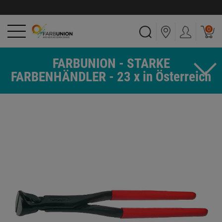
0
FARBUNION - STARKE
FARBENHÄNDLER - 23 x in Österreich