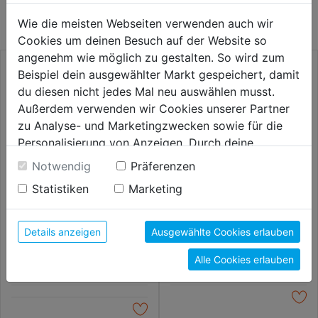
KATEGORIE
Wie die meisten Webseiten verwenden auch wir
Cookies um deinen Besuch auf der Website so
angenehm wie möglich zu gestalten. So wird zum
Beispiel dein ausgewählter Markt gespeichert, damit
du diesen nicht jedes Mal neu auswählen musst.
Außerdem verwenden wir Cookies unserer Partner
zu Analyse- und Marketingzwecken sowie für die
Personalisierung von Anzeigen. Durch deine
Einwilligung werden die Daten von Drittanbieter,
Notwendig
Präferenzen
unter anderem auch in den USA, verarbeitet.
Statistiken
Marketing
Durch Klick auf "Alle Cookies erlauben" stimmst du
der Verwendung aller Cookies zu. Unter "Details
Brechstange m. Geißfuß
Schiebetruhe Oskar grün
anzeigen" findest du alle Infos zu den
Modell Austro Bau
Details anzeigen
Ausgewählte Cookies erlauben
unterschiedlichen Cookies, unter "Cookies
174,99€
179,99€
Alle Cookies erlauben
Konfigurieren" kannst du auswählen, welche Cookies
du zulassen möchtest und welche nicht.
Weitere Informationen findest du in unserer
Datenschutzerklärung
.