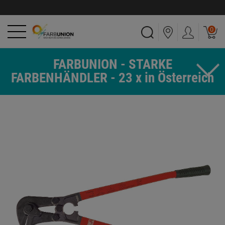
0
FARBUNION - STARKE
FARBENHÄNDLER - 23 x in Österreich