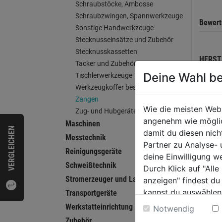
Schraubstöcke, Ambosse
Schraubzwingen, Spannwerkzeuge
Bewer
Sonstige Handwerkzeuge
Stecknusseinsätze und Zubehör
Stecknusskassetten
HERST
Tacker und Zubehör
Deine Wahl be
Tischlerwerkzeuge
Werkzeugkoffer bestückt
Zangen
Wie die meisten Web
WEI
Zug- und Hubgeräte
angenehm wie möglich
Maschinen
VERGLEICHEN
damit du diesen nic
Messtechnik
Partner zu Analyse-
Reinigungsgeräte
deine Einwilligung w
Schweißtechnik
Durch Klick auf "All
Stromerzeuger und Ladegeräte
anzeigen" findest du
kannst du auswählen
Transportgeräte
Weitere Informatione
Werkstatteinrichtung
Notwendig
Zubehör