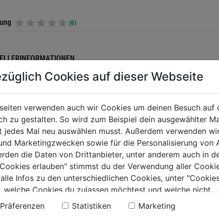
tung
(0)
ELLERINFORMATIONEN
züglich Cookies auf dieser Webseite
seiten verwenden auch wir Cookies um deinen Besuch auf 
TERE PRODUKTE AUS DIESER KATEGORIE
 zu gestalten. So wird zum Beispiel dein ausgewählter Ma
ht jedes Mal neu auswählen musst. Außerdem verwenden wi
 und Marketingzwecken sowie für die Personalisierung von 
erden die Daten von Drittanbieter, unter anderem auch in d
e Cookies erlauben" stimmst du der Verwendung aller Cookie
 alle Infos zu den unterschiedlichen Cookies, unter "Cookies
, welche Cookies du zulassen möchtest und welche nicht.
n findest du in unserer
Datenschutzerklärung
.
Präferenzen
Statistiken
Marketing