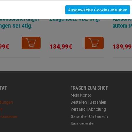
Ausgewählte Cookies erlauben
sionssicherungsr
Zangensatz VDE 3tlg.
Abisoli
ngen Set 4tlg.
autom.P
99€
134,99€
139,99
 TAT
FRAGEN ZUM SHOP
Mein Konto
dungen
Bestellen | Bezahlen
en
Versand | Abholung
tionszone
Garantie | Umtausch
Servicecenter