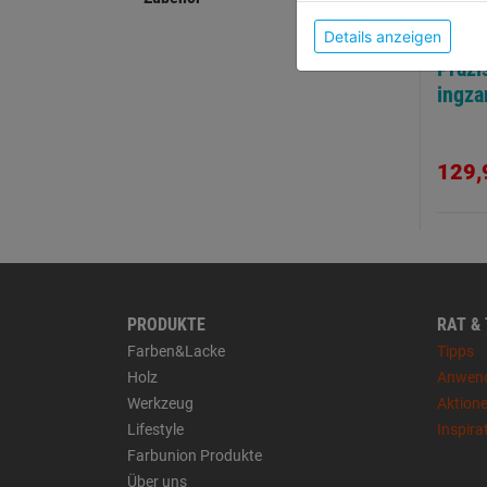
Details anzeigen
Präzi
ingza
129,
PRODUKTE
RAT &
Farben&Lacke
Tipps
Holz
Anwen
Werkzeug
Aktion
Lifestyle
Inspira
Farbunion Produkte
Über uns