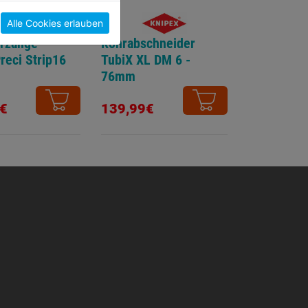
Alle Cookies erlauben
erzange
Rohrabschneider
reci Strip16
TubiX XL DM 6 -
76mm
€
139,99€