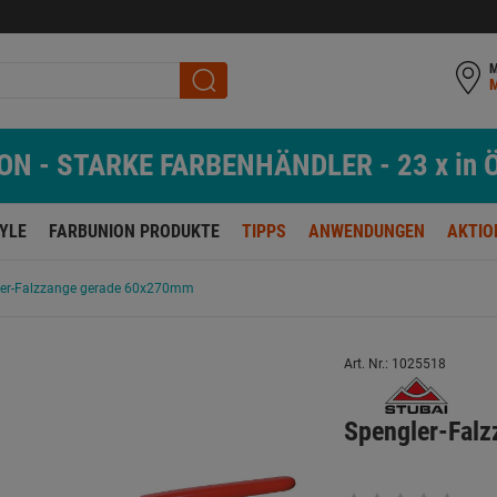
M
N - STARKE FARBENHÄNDLER - 23 x in Ö
TYLE
FARBUNION PRODUKTE
TIPPS
ANWENDUNGEN
AKTIO
ler-Falzzange gerade 60x270mm
Art. Nr.: 1025518
Spengler-Fal