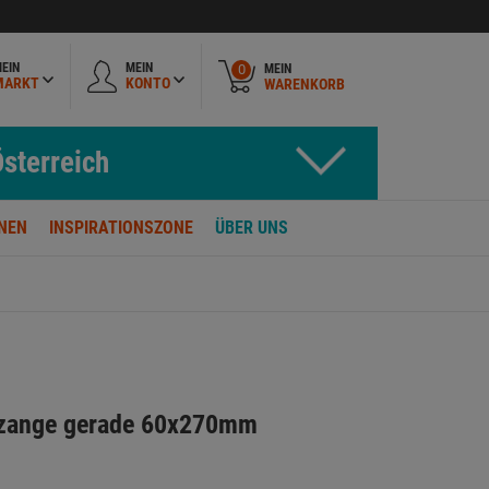
EIN
MEIN
MEIN
0
MARKT
KONTO
WARENKORB
sterreich
NEN
INSPIRATIONSZONE
ÜBER UNS
zzange gerade 60x270mm