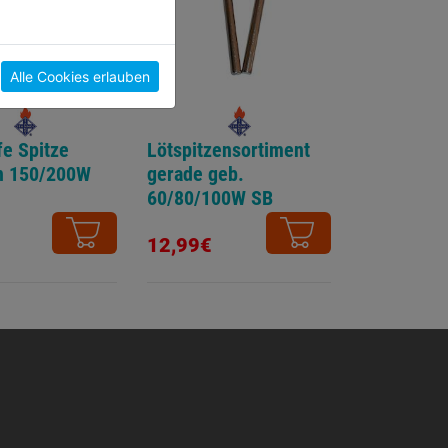
Alle Cookies erlauben
fe Spitze
Lötspitzensortiment
n 150/200W
gerade geb.
60/80/100W SB
12,99€