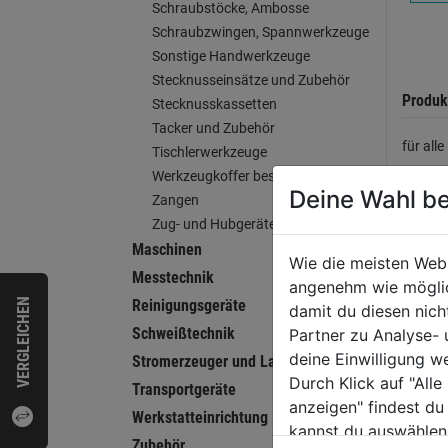
Schraubstöcke, Ambosse
Schraubzwingen, Spannwerkzeuge
Sonstige Handwerkzeuge
Stecknusseinsätze und Zubehör
Produk
Stecknusskassetten
Tacker und Zubehör
für all
Tischlerwerkzeuge
Werkzeugkoffer bestückt
Deine Wahl be
Zangen
Bewer
Zug- und Hubgeräte
Maschinen
Wie die meisten Web
Messtechnik
angenehm wie möglich
VERGLEICHEN
Reinigungsgeräte
WEI
damit du diesen nic
Schweißtechnik
Partner zu Analyse-
deine Einwilligung w
Stromerzeuger und Ladegeräte
Durch Klick auf "All
Transportgeräte
anzeigen" findest du
Werkstatteinrichtung
kannst du auswählen
Zubehör