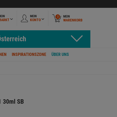
EIN
MEIN
MEIN
0
MARKT
KONTO
WARENKORB
sterreich
NEN
INSPIRATIONSZONE
ÜBER UNS
1 30ml SB