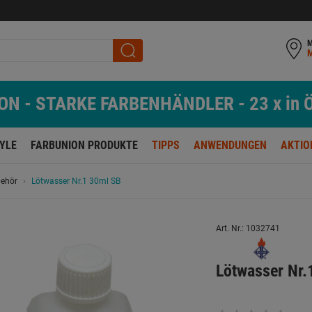
M
N - STARKE FARBENHÄNDLER - 23 x in Ö
TYLE
FARBUNION PRODUKTE
TIPPS
ANWENDUNGEN
AKTIO
behör
Lötwasser Nr.1 30ml SB
Art. Nr.: 1032741
Lötwasser Nr.