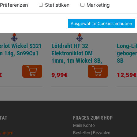
n findest du in unserer
Datenschutzerklärung
.
Präferenzen
Statistiken
Marketing
Ausgewählte Cookies erlauben
erlot Wickel S321
Lötdraht HF 32
Long-Li
m 14g, Sn99Cu1
Elektroniklot DM
geboge
1mm, 1m Wickel SB,
SB
Sn99Cu1
€
9,99€
12,59€
 TAT
FRAGEN ZUM SHOP
Mein Konto
dungen
Bestellen | Bezahlen