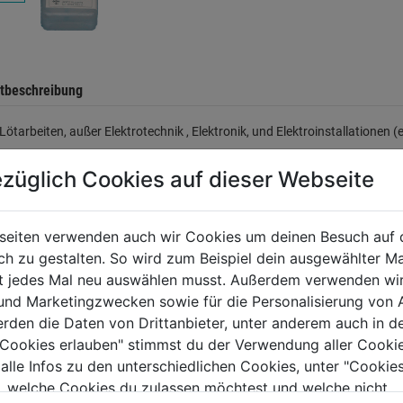
tbeschreibung
e Lötarbeiten, außer Elektrotechnik , Elektronik, und Elektroinstallationen 
züglich Cookies auf dieser Webseite
tung
(0)
seiten verwenden auch wir Cookies um deinen Besuch auf 
 zu gestalten. So wird zum Beispiel dein ausgewählter Ma
TERE PRODUKTE AUS DIESER KATEGORIE
ht jedes Mal neu auswählen musst. Außerdem verwenden wi
 und Marketingzwecken sowie für die Personalisierung von 
erden die Daten von Drittanbieter, unter anderem auch in d
e Cookies erlauben" stimmst du der Verwendung aller Cookie
 alle Infos zu den unterschiedlichen Cookies, unter "Cookies
, welche Cookies du zulassen möchtest und welche nicht.