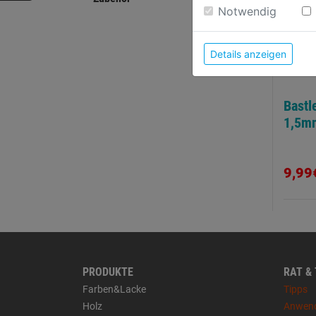
Weitere Informatione
Notwendig
Details anzeigen
Bastl
1,5m
9,99
PRODUKTE
RAT &
Farben&Lacke
Tipps
Holz
Anwen