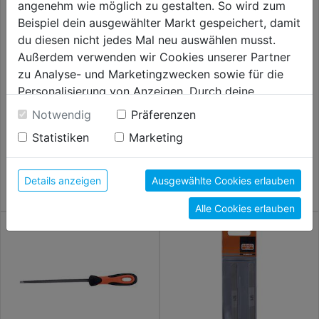
angenehm wie möglich zu gestalten. So wird zum
Beispiel dein ausgewählter Markt gespeichert, damit
du diesen nicht jedes Mal neu auswählen musst.
Außerdem verwenden wir Cookies unserer Partner
zu Analyse- und Marketingzwecken sowie für die
Personalisierung von Anzeigen. Durch deine
Universal-Handstielbürste
Handstielbürste mit Holzgriff
Einwilligung werden die Daten von Drittanbieter,
rostfrei gew. 1-reihig 0,30mm
Edelst. gew.
Notwendig
Präferenzen
unter anderem auch in den USA, verarbeitet.
Statistiken
Marketing
Durch Klick auf "Alle Cookies erlauben" stimmst du
9,79€
9,99€
der Verwendung aller Cookies zu. Unter "Details
anzeigen" findest du alle Infos zu den
Details anzeigen
Ausgewählte Cookies erlauben
unterschiedlichen Cookies, unter "Cookies
Alle Cookies erlauben
Konfigurieren" kannst du auswählen, welche Cookies
du zulassen möchtest und welche nicht.
Weitere Informationen findest du in unserer
Datenschutzerklärung
.