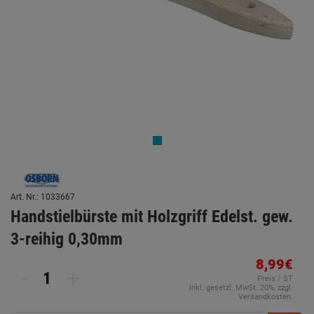
Art. Nr.: 1033667
Handstielbürste mit Holzgriff Edelst. gew.
3-reihig 0,30mm
8,99€
-
+
Preis / ST
inkl. gesetzl. MwSt. 20%, zzgl.
Versandkosten.