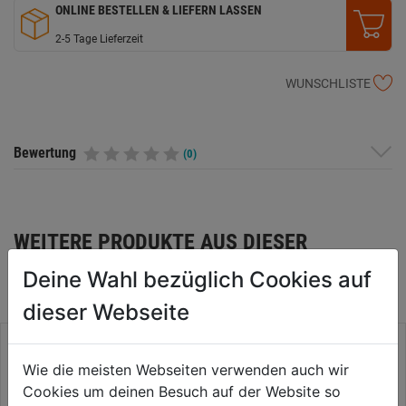
ONLINE BESTELLEN & LIEFERN LASSEN
2-5 Tage Lieferzeit
WUNSCHLISTE
Bewertung
(0)
WEITERE PRODUKTE AUS DIESER
KATEGORIE
Deine Wahl bezüglich Cookies auf
dieser Webseite
Wie die meisten Webseiten verwenden auch wir
Cookies um deinen Besuch auf der Website so