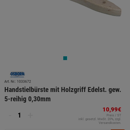
Art. Nr.: 1033672
Handstielbürste mit Holzgriff Edelst. gew.
5-reihig 0,30mm
10,99€
-
+
Preis / ST
inkl. gesetzl. MwSt. 20%, zzgl.
Versandkosten.