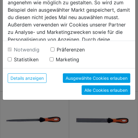
angenehm wie möglich zu gestalten. So wird zum
Beispiel dein ausgewählter Markt gespeichert, damit
du diesen nicht jedes Mal neu auswählen musst.
Außerdem verwenden wir Cookies unserer Partner
zu Analyse- und Marketingzwecken sowie für die
Personalisierung von Anzeigen. Durch deine
Dreikant-Sägefeile m. Heft
Kontaktfeilen o. Heft schlicht
Einwilligung werden die Daten von Drittanbieter,
halbschlicht, SB
Hieb 3 110mm 2er SB
Notwendig
Präferenzen
unter anderem auch in den USA, verarbeitet.
Statistiken
Marketing
Durch Klick auf "Alle Cookies erlauben" stimmst du
11,59€
12,59€
der Verwendung aller Cookies zu. Unter "Details
anzeigen" findest du alle Infos zu den
Details anzeigen
Ausgewählte Cookies erlauben
unterschiedlichen Cookies, unter "Cookies
Alle Cookies erlauben
Konfigurieren" kannst du auswählen, welche Cookies
du zulassen möchtest und welche nicht.
Weitere Informationen findest du in unserer
Datenschutzerklärung
.