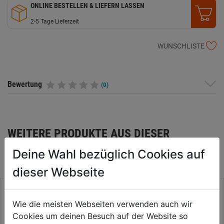
ONLINE BESTELLEN & LIEFERN LASSEN
2-5 Tage Lieferzeit
WUNSCHLISTE
Bewertung
(0)
WEITERE PRODUKTE AUS DIESER
KATEGORIE
Deine Wahl bezüglich Cookies auf
dieser Webseite
Wie die meisten Webseiten verwenden auch wir
Cookies um deinen Besuch auf der Website so