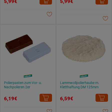
5,99€
5,99€
Weitere Informationen findest du in unserer
Datenschutzerklärung
.
Polierpasten zum Vor- u.
Lammwollpolierhaube m.
Nachpolieren 2er
Kletthaftung DM 125mm
6,19€
6,59€