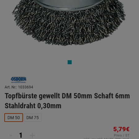
Art. Nr.: 1033694
Topfbürste gewellt DM 50mm Schaft 6mm
Stahldraht 0,30mm
DM 50
DM 75
5,79€
-
+
Preis / ST