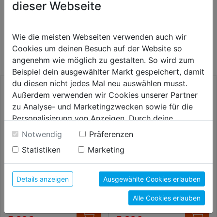
dieser Webseite
WEITERE PRODUKTE AUS DIESER
Wie die meisten Webseiten verwenden auch wir
KATEGORIE
Cookies um deinen Besuch auf der Website so
angenehm wie möglich zu gestalten. So wird zum
Beispiel dein ausgewählter Markt gespeichert, damit
du diesen nicht jedes Mal neu auswählen musst.
Außerdem verwenden wir Cookies unserer Partner
zu Analyse- und Marketingzwecken sowie für die
Personalisierung von Anzeigen. Durch deine
Einwilligung werden die Daten von Drittanbieter,
Notwendig
Präferenzen
unter anderem auch in den USA, verarbeitet.
Statistiken
Marketing
Durch Klick auf "Alle Cookies erlauben" stimmst du
der Verwendung aller Cookies zu. Unter "Details
anzeigen" findest du alle Infos zu den
Details anzeigen
Ausgewählte Cookies erlauben
unterschiedlichen Cookies, unter "Cookies
Tiefenstopp SP 3tlg. DM 6 8
Rundbürste gewellt Schaft
10mm
6mm Stahldraht 0,30mm
Alle Cookies erlauben
Konfigurieren" kannst du auswählen, welche Cookies
du zulassen möchtest und welche nicht.