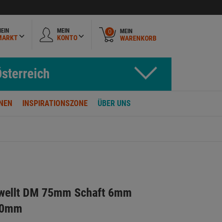
EIN
MEIN
MEIN
0
MARKT
KONTO
WARENKORB
sterreich
NEN
INSPIRATIONSZONE
ÜBER UNS
ewellt DM 75mm Schaft 6mm
,30mm