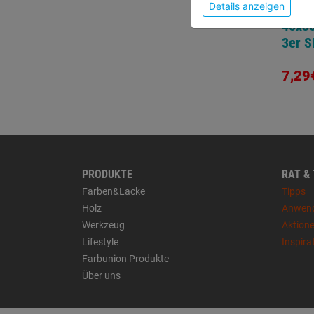
Details anzeigen
Schle
45x3
3er S
7,29
PRODUKTE
RAT &
Farben&Lacke
Tipps
Holz
Anwen
Werkzeug
Aktion
Lifestyle
Inspira
Farbunion Produkte
Über uns