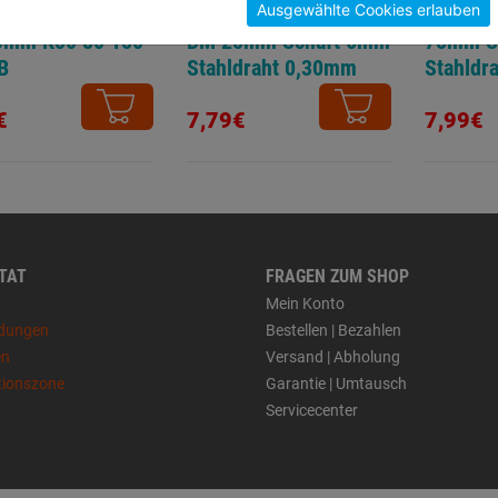
Ausgewählte Cookies erlauben
ifbandset
Pinselbürste gewellt
Topfbür
0mm K50 80 150
DM 25mm Schaft 6mm
75mm S
B
Stahldraht 0,30mm
Stahldr
€
7,79€
7,99€
 TAT
FRAGEN ZUM SHOP
Mein Konto
dungen
Bestellen | Bezahlen
en
Versand | Abholung
tionszone
Garantie | Umtausch
Servicecenter