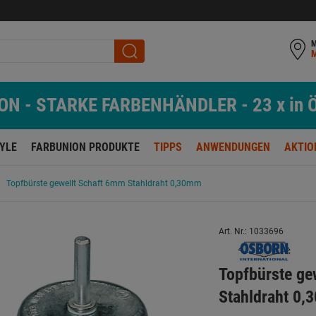
M
N - STARKE FARBENHÄNDLER - 23 x in Ö
TYLE
FARBUNION PRODUKTE
TIPPS
ANWENDUNGEN
AKTIO
Topfbürste gewellt Schaft 6mm Stahldraht 0,30mm
Art. Nr.: 1033696
Topfbürste g
Stahldraht 0