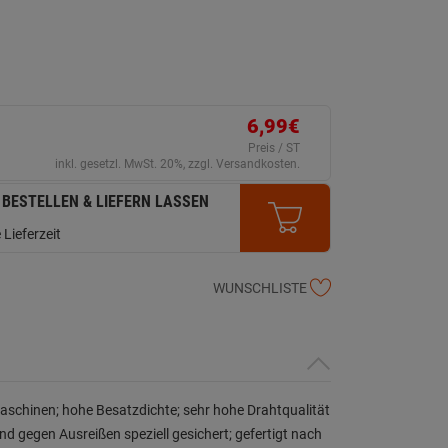
6,99€
Preis / ST
inkl. gesetzl. MwSt. 20%, zzgl. Versandkosten.
 BESTELLEN & LIEFERN LASSEN
 Lieferzeit
WUNSCHLISTE
aschinen; hohe Besatzdichte; sehr hohe Drahtqualität
nd gegen Ausreißen speziell gesichert; gefertigt nach