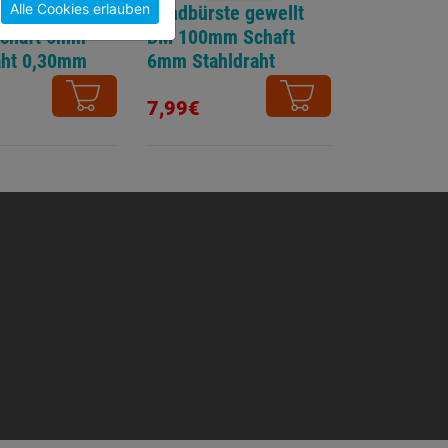
Alle Cookies erlauben
ste gewellt DM
Rundbürste gewellt
chaft 6mm
DM 100mm Schaft
aht 0,30mm
6mm Stahldraht
0,30mm
7,99€