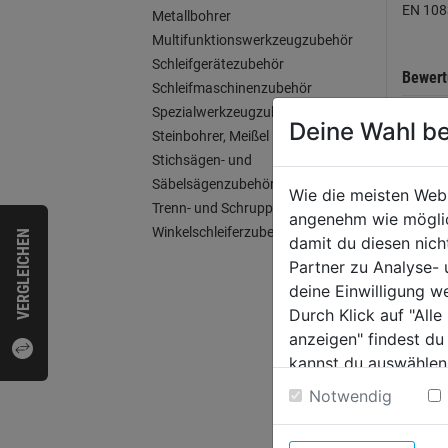
EN 108
Metallbohrer
Multifunktionswerkzeugzubehör
Schleifgerätezubehör
Bewer
Schleifmaschinenzubehör
Spezialwerkzeugzubehör
Deine Wahl be
Steinbohrer, Meißel
Stichsägen- und
WEI
Säbelsägenzubehör
Wie die meisten Web
Trenn- und Schruppscheiben
angenehm wie möglich
Winkelschleiferzubehör
VERGLEICHEN
damit du diesen nic
Partner zu Analyse-
deine Einwilligung w
Durch Klick auf "All
anzeigen" findest du
kannst du auswählen
Weitere Informatione
Notwendig