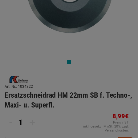
Art. Nr.: 1034322
Ersatzschneidrad HM 22mm SB f. Techno-,
Maxi- u. Superfl.
8,99€
-
+
Preis / ST
inkl. gesetzl. MwSt. 20%, zzgl.
Versandkosten.