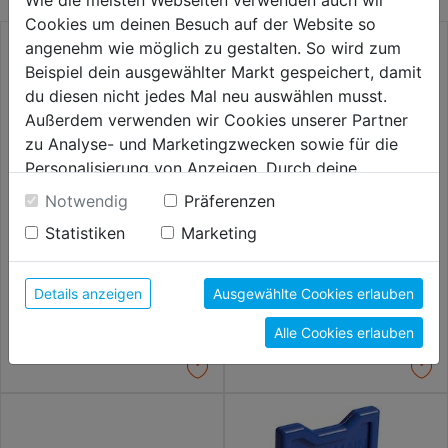
Cookies um deinen Besuch auf der Website so
angenehm wie möglich zu gestalten. So wird zum
Beispiel dein ausgewählter Markt gespeichert, damit
du diesen nicht jedes Mal neu auswählen musst.
Außerdem verwenden wir Cookies unserer Partner
zu Analyse- und Marketingzwecken sowie für die
Personalisierung von Anzeigen. Durch deine
Einwilligung werden die Daten von Drittanbieter,
Notwendig
Präferenzen
unter anderem auch in den USA, verarbeitet.
Statistiken
Marketing
Durch Klick auf "Alle Cookies erlauben" stimmst du
Ersatzschneidrad HM 22mm
Achse zu
der Verwendung aller Cookies zu. Unter "Details
SB f. TopLine
Fliesenschneidmasch. Topline
anzeigen" findest du alle Infos zu den
Pro, SB-verpackt
Details anzeigen
Ausgewählte Cookies erlauben
unterschiedlichen Cookies, unter "Cookies
9,99€
10,59€
Alle Cookies erlauben
Konfigurieren" kannst du auswählen, welche Cookies
du zulassen möchtest und welche nicht.
Weitere Informationen findest du in unserer
Datenschutzerklärung
.