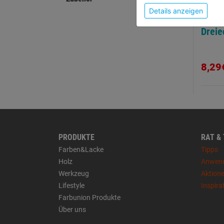
Details anzeigen
Bügel
Drei
8,29
PRODUKTE
RAT &
Farben&Lacke
Tipps
Holz
Anwen
Werkzeug
Aktion
Lifestyle
Inspira
Farbunion Produkte
Über uns