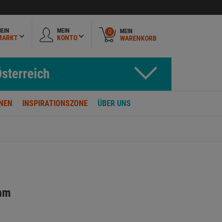
EIN
MEIN
MEIN
0
MARKT
KONTO
WARENKORB
sterreich
NEN
INSPIRATIONSZONE
ÜBER UNS
mm