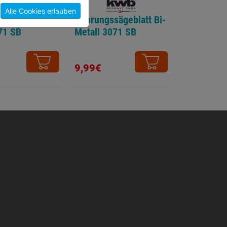
Alle Cookies erlauben
ssägeblatt
Gehrungssägeblatt Bi-
71 SB
Metall 3071 SB
9,99€