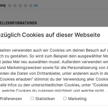
tung
(0)
ELLERINFORMATIONEN
züglich Cookies auf dieser Webseite
TERE PRODUKTE AUS DIESER KATEGORIE
seiten verwenden auch wir Cookies um deinen Besuch auf 
 zu gestalten. So wird zum Beispiel dein ausgewählter Ma
ht jedes Mal neu auswählen musst. Außerdem verwenden wi
 und Marketingzwecken sowie für die Personalisierung von 
erden die Daten von Drittanbieter, unter anderem auch in d
e Cookies erlauben" stimmst du der Verwendung aller Cookie
 alle Infos zu den unterschiedlichen Cookies, unter "Cookies
, welche Cookies du zulassen möchtest und welche nicht.
n findest du in unserer
Datenschutzerklärung
.
Präferenzen
Statistiken
Marketing