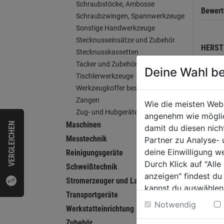
Schraubstöcke, Ambosse
Bewer
Schraubzwingen, Spannwerkzeuge
Sonstige Handwerkzeuge
Stecknusseinsätze und Zubehör
HERST
Stecknusskassetten
Tacker und Zubehör
Deine Wahl be
Tischlerwerkzeuge
Werkzeugkoffer bestückt
WEI
Zangen
Wie die meisten Web
Zug- und Hubgeräte
angenehm wie möglich
Maschinen
VERGLEICHEN
damit du diesen nic
Messtechnik
Partner zu Analyse-
deine Einwilligung w
Reinigungsgeräte
Durch Klick auf "All
Schweißtechnik
anzeigen" findest du
Stromerzeuger und Ladegeräte
kannst du auswählen
Transportgeräte
Weitere Informatione
Notwendig
Werkstatteinrichtung
Zubehör