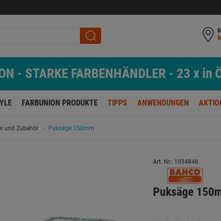
M
N - STARKE FARBENHÄNDLER - 23 x in Ö
TYLE
FARBUNION PRODUKTE
TIPPS
ANWENDUNGEN
AKTIO
er und Zubehör
Puksäge 150mm
Art. Nr.: 1034846
Puksäge 150