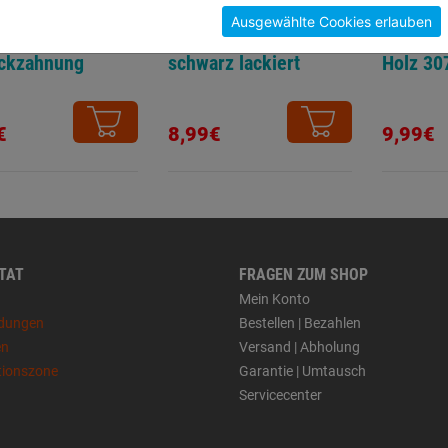
Ausgewählte Cookies erlauben
sägeblatt
Laubsägebogen
Gehrung
eckzahnung
schwarz lackiert
Holz 30
€
8,99€
9,99€
 TAT
FRAGEN ZUM SHOP
Mein Konto
dungen
Bestellen | Bezahlen
en
Versand | Abholung
tionszone
Garantie | Umtausch
Servicecenter