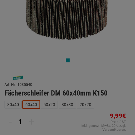
Art. Nr.: 1035540
Fächerschleifer DM 60x40mm K150
80x40
60x40
50x20
80x30
20x20
9,99€
-
+
Preis / ST
inkl. gesetzl. MwSt. 20%, zzgl.
Versandkosten.