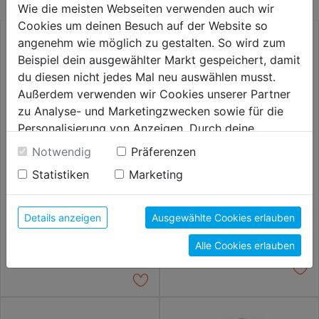
Wie die meisten Webseiten verwenden auch wir
Cookies um deinen Besuch auf der Website so
angenehm wie möglich zu gestalten. So wird zum
Beispiel dein ausgewählter Markt gespeichert, damit
du diesen nicht jedes Mal neu auswählen musst.
Außerdem verwenden wir Cookies unserer Partner
zu Analyse- und Marketingzwecken sowie für die
Personalisierung von Anzeigen. Durch deine
Einwilligung werden die Daten von Drittanbieter,
Notwendig
Präferenzen
unter anderem auch in den USA, verarbeitet.
Statistiken
Marketing
Durch Klick auf "Alle Cookies erlauben" stimmst du
Rundbürste Grittyflex DM75
Ersatz-Hartmetallschneiden f.
der Verwendung aller Cookies zu. Unter "Details
SB
Fliesenlochbohrer
anzeigen" findest du alle Infos zu den
Details anzeigen
Ausgewählte Cookies erlauben
10,29€
10,59€
unterschiedlichen Cookies, unter "Cookies
Alle Cookies erlauben
Konfigurieren" kannst du auswählen, welche Cookies
du zulassen möchtest und welche nicht.
Weitere Informationen findest du in unserer
Datenschutzerklärung
.