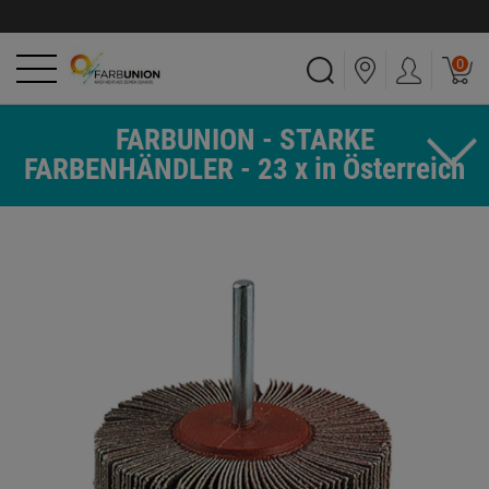
0
FARBUNION - STARKE
FARBENHÄNDLER - 23 x in Österreich